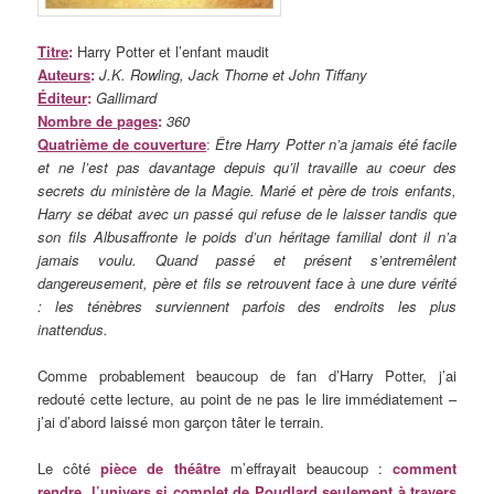
Titre
:
Harry Potter et l’enfant maudit
Auteurs
:
J.K. Rowling, Jack Thorne et John Tiffany
Éditeur
:
Gallimard
Nombre de pages
:
360
Quatrième de couverture
:
Être Harry Potter n’a jamais été facile
et ne l’est pas davantage depuis qu’il travaille au coeur des
secrets du ministère de la Magie. Marié et père de trois enfants,
Harry se débat avec un passé qui refuse de le laisser tandis que
son fils Albusaffronte le poids d’un héritage familial dont il n’a
jamais voulu. Quand passé et présent s’entremêlent
dangereusement, père et fils se retrouvent face à une dure vérité
: les ténèbres surviennent parfois des endroits les plus
inattendus.
Comme probablement beaucoup de fan d’Harry Potter, j’ai
redouté cette lecture, au point de ne pas le lire immédiatement –
j’ai d’abord laissé mon garçon tâter le terrain.
Le côté
pièce de théâtre
m’effrayait beaucoup :
comment
rendre l’univers si complet de Poudlard seulement à travers