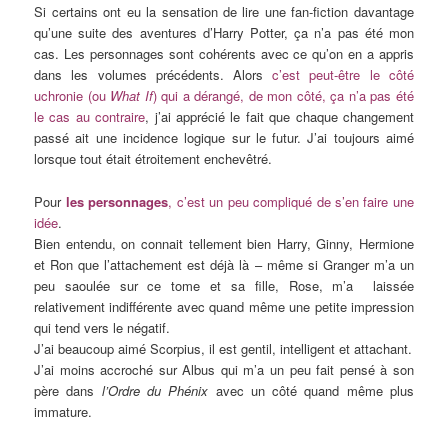
Si certains ont eu la sensation de lire une fan-fiction davantage
qu’une suite des aventures d’Harry Potter, ça n’a pas été mon
cas. Les personnages sont cohérents avec ce qu’on en a appris
dans les volumes précédents. Alors
c’est peut-être le côté
uchronie (ou
What If
) qui a dérangé, de mon côté, ça n’a pas été
le cas au contraire
, j’ai apprécié le fait que chaque changement
passé ait une incidence logique sur le futur. J’ai toujours aimé
lorsque tout était étroitement enchevêtré.
Pour
les personnages
, c’est un peu compliqué de s’en faire une
idée
.
Bien entendu, on connait tellement bien Harry, Ginny, Hermione
et Ron que l’attachement est déjà là – même si Granger m’a un
peu saoulée sur ce tome et sa fille, Rose, m’a laissée
relativement indifférente avec quand même une petite impression
qui tend vers le négatif.
J’ai beaucoup aimé Scorpius, il est gentil, intelligent et attachant.
J’ai moins accroché sur Albus qui m’a un peu fait pensé à son
père dans
l’Ordre du Phénix
avec un côté quand même plus
immature.