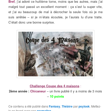
Bref
, j’ai adoré ce huitième tome, moins que les autres, mais j’ai
malgré tout passé un excellent moment : ça s’est lu super vite,
et j’ai eu beaucoup de mal à décrocher la seule fois où je me
suis arrêtée – si je m’étais écoutée, je l’aurais lu d’une traite.
C’était donc une bonne surprise.
Challenge Coupe des 4 maisons
:
2ème
année
:
Chicaneur
–
un livre publié il y a moins de 3 mois
–
10 points
Ce contenu a été publié dans
Fantasy
,
Théâtre
par
psylook
. Mettez-
le en favori avec son
permalien
.