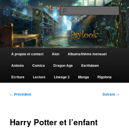
Aller
au
Rech
contenu
principal
Le Manège de Psylook
Menu
À propos et contact
Aion
Albums/thème mensuel
principal
Animés
Comics
Dragon Age
Earthdawn
Ecriture
Lecture
Lineage 2
Manga
Rigolons
Navigation
←
Précédent
Suivant
→
des
articles
Harry Potter et l’enfant