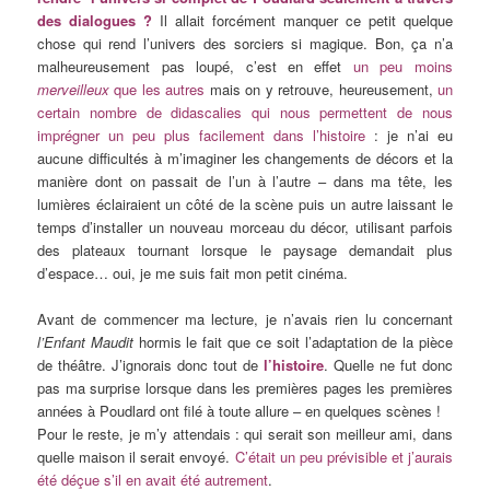
des dialogues ?
Il allait forcément manquer ce petit quelque
chose qui rend l’univers des sorciers si magique. Bon, ça n’a
malheureusement pas loupé, c’est en effet
un peu moins
merveilleux
que les autres
mais on y retrouve, heureusement,
un
certain nombre de didascalies qui nous permettent de nous
imprégner un peu plus facilement dans l’histoire
: je n’ai eu
aucune difficultés à m’imaginer les changements de décors et la
manière dont on passait de l’un à l’autre – dans ma tête, les
lumières éclairaient un côté de la scène puis un autre laissant le
temps d’installer un nouveau morceau du décor, utilisant parfois
des plateaux tournant lorsque le paysage demandait plus
d’espace… oui, je me suis fait mon petit cinéma.
Avant de commencer ma lecture, je n’avais rien lu concernant
l’Enfant Maudit
hormis le fait que ce soit l’adaptation de la pièce
de théâtre. J’ignorais donc tout de
l’histoire
. Quelle ne fut donc
pas ma surprise lorsque dans les premières pages les premières
années à Poudlard ont filé à toute allure – en quelques scènes !
Pour le reste, je m’y attendais : qui serait son meilleur ami, dans
quelle maison il serait envoyé.
C’était un peu prévisible et j’aurais
été déçue s’il en avait été autrement
.