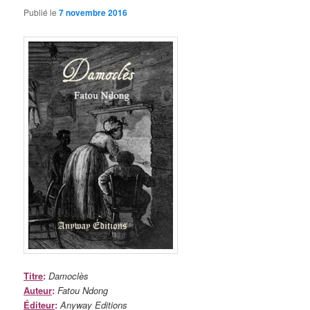
Publié le
7 novembre 2016
Titre
:
Damoclès
Auteur
:
Fatou Ndong
Éditeur
:
Anyway Editions