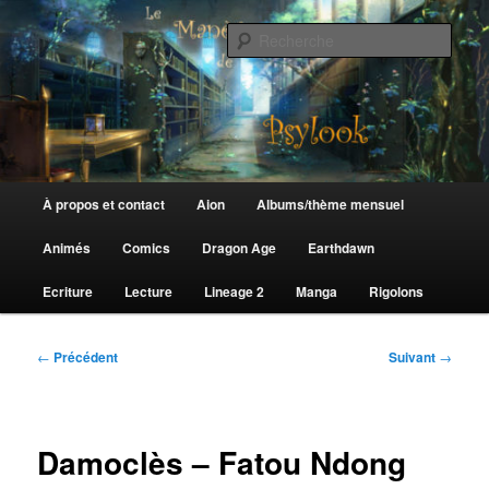
Aller
au
Rech
contenu
principal
Le Manège de Psylook
Menu
À propos et contact
Aion
Albums/thème mensuel
principal
Animés
Comics
Dragon Age
Earthdawn
Ecriture
Lecture
Lineage 2
Manga
Rigolons
Navigation
←
Précédent
Suivant
→
des
articles
Damoclès – Fatou Ndong