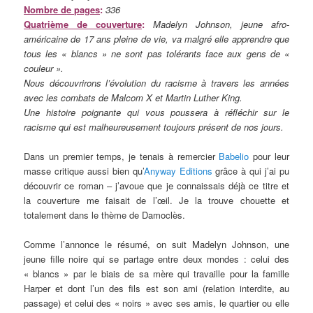
Nombre de pages
:
336
Quatrième de couverture
:
Madelyn Johnson, jeune afro-
américaine de 17 ans pleine de vie, va malgré elle apprendre que
tous les « blancs » ne sont pas tolérants face aux gens de «
couleur ».
Nous découvrirons l’évolution du racisme à travers les années
avec les combats de Malcom X et Martin Luther King.
Une histoire poignante qui vous poussera à réfléchir sur le
racisme qui est malheureusement toujours présent de nos jours.
Dans un premier temps, je tenais à remercier
Babelio
pour leur
masse critique aussi bien qu’
Anyway Editions
grâce à qui j’ai pu
découvrir ce roman – j’avoue que je connaissais déjà ce titre et
la couverture me faisait de l’œil. Je la trouve chouette et
totalement dans le thème de Damoclès.
Comme l’annonce le résumé, on suit Madelyn Johnson, une
jeune fille noire qui se partage entre deux mondes : celui des
« blancs » par le biais de sa mère qui travaille pour la famille
Harper et dont l’un des fils est son ami (relation interdite, au
passage) et celui des « noirs » avec ses amis, le quartier ou elle