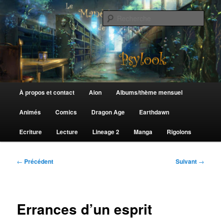
Aller
au
Rech
contenu
principal
Le Manège de Psylook
Menu
À propos et contact
Aion
Albums/thème mensuel
principal
Animés
Comics
Dragon Age
Earthdawn
Ecriture
Lecture
Lineage 2
Manga
Rigolons
Navigation
←
Précédent
Suivant
→
des
articles
Errances d’un esprit