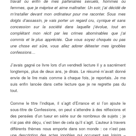
travail ou enfin de mes partenaires sexuels, hommes ou
femmes, que je méprise et aime maltraiter. Un soir, j’ai décidé de
m’installer devant mon ordinateur pour me raconter. Sous mes
doigts d’assassin, je vais porter un regard cru, cynique et sans
concession sur la société dans laquelle j’évolue, tout en
complétant mon récit par les crimes abominables que j’ai
commis et le plus appréciés. Que vous soyez choqués ou pas
une chose est sûre, vous allez adorer détester mes ignobles
confessions…
J’avais gagné ce livre lors d’un vendredi lecture il y a sacrément
longtemps, plus de deux ans, je dirais. Le résumé m’avait donné
envie de le lire mais comme à chaque fois, je reportais. Je me
suis enfin lancée dans cette lecture que je ne regrette pas du
tout.
Comme le titre l’indique, il s’agit d’Errance et si l’on ajoute le
sous-titre de Confessions, on peut s’attendre à des réflexions et
des pensées d’un tueur en série sur de nombreux de sujets ; je
n’ai pas été déçu, c’est bien de cela qu’il s’agit. L’auteur à travers
différents thèmes nous emporte dans son monde : ce n’est pas
une description des actes ignobles qui occupent ses loisirs –