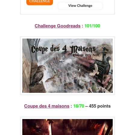
Challenge Goodreads
:
101/100
Coupe des 4 maisons
:
18/70
– 455 points