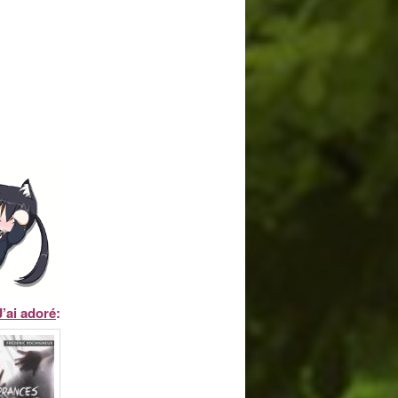
J’ai adoré
: