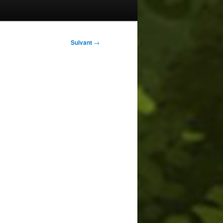
Suivant
→