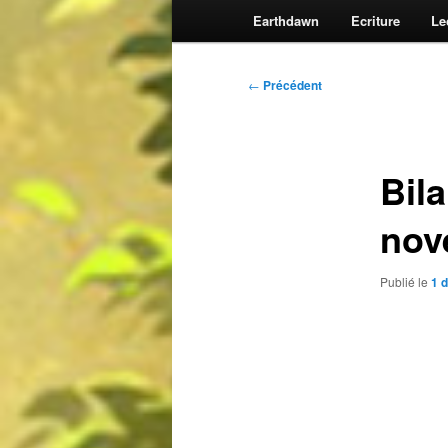
Earthdawn
Ecriture
Le
Navigation
←
Précédent
des
articles
Bil
nov
Publié le
1 