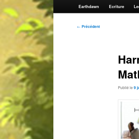
Earthdawn
Ecriture
Le
Navigation
←
Précédent
des
articles
Har
Mat
Publié le
9 