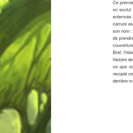
Ce premier
on exclut
enfermée d
carrure e
son nom : 
de prendre
couverture
Bref, l’hi
histoire d
ce que no
recopié ce
derrière m