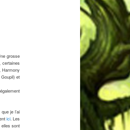
 Une grosse
 certaines
is, Harmony
 Goupil) et
t également
que je l’ai
ment
ici
. Les
 elles sont