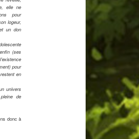
, elle ne
ons pour
on logeur,
et un don
adolescente
enfin (ses
’existence
ment) pour
restent en
un univers
 pleine de
iens donc à