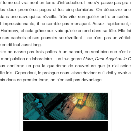
 tome est vraiment un tome d’introduction. Il ne s’y passe pas gra
 les deux premières pages et les cinq dernières. On découvre une j
ans une cave qui se réveille. Très vite, son geôlier entre en scène
st impressionnante, il ne semble pas menaçant. Assez rapidement, e
Harmony, et cela grâce aux voix qu’elle entend dans sa tête. Elle fa
 ses cachets et ses pouvoirs se réveillent – ce n’est pas un véritabl
 en dit tout aussi long.
stoire ne casse pas trois pattes à un canard, on sent bien que c’est
e manipulation en laboratoire – un truc genre
Akira
,
Dark Angel
ou
le 
us confirme un peu la quatrième de couverture que je n’ai sci
tte fois. Cependant, le prologue nous laisse deviner qu’il doit y avoir 
ais dans ce premier tome, on n’en sait pas davantage.