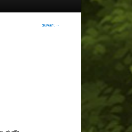
Suivant
→
 réveille,