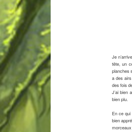
Je n’arriv
tête, un 
planches s
a des airs
des fois d
J’ai bien 
bien plu.
En ce qui 
bien appré
morceaux s