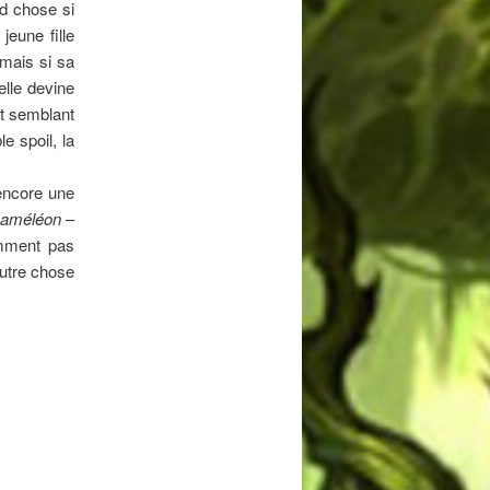
nd chose si
eune fille
 mais si sa
lle devine
it semblant
e spoil, la
 encore une
Caméléon
–
emment pas
autre chose