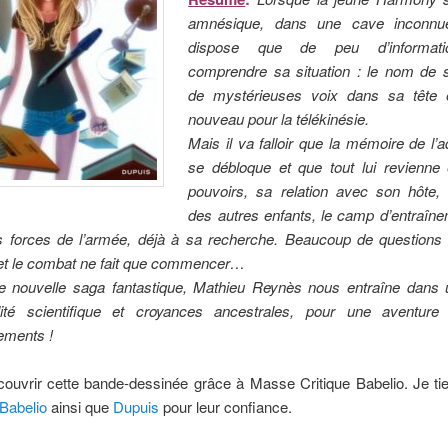
amnésique, dans une cave inconnue
dispose que de peu d’informati
comprendre sa situation : le nom de s
de mystérieuses voix dans sa tête 
nouveau pour la télékinésie.
Mais il va falloir que la mémoire de l’
se débloque et que tout lui revienne 
pouvoirs, sa relation avec son hôte, l
des autres enfants, le camp d’entraîne
es forces de l’armée, déjà à sa recherche. Beaucoup de questions 
et le combat ne fait que commencer…
e nouvelle saga fantastique, Mathieu Reynès nous entraîne dans 
lité scientifique et croyances ancestrales, pour une aventure
ements !
couvrir cette bande-dessinée grâce à Masse Critique Babelio. Je t
Babelio
ainsi que
Dupuis
pour leur confiance.