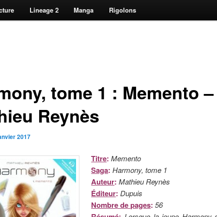
cture
Lineage 2
Manga
Rigolons
mony, tome 1 : Memento –
hieu Reynès
janvier 2017
Titre
:
Memento
Saga
:
Harmony, tome 1
Auteur
:
Mathieu Reynès
Éditeur
:
Dupuis
Nombre de pages
:
56
Résumé
:
Lorsque la jeune Harmony se