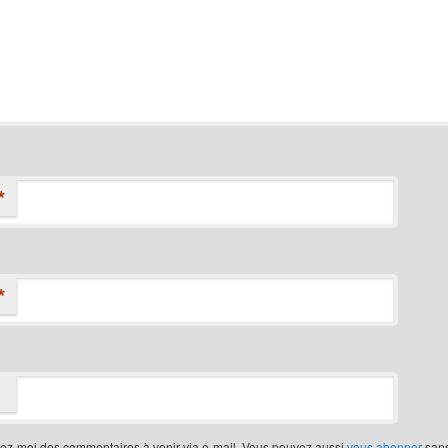
*
*
iez-moi des commentaires à venir via e-mail. Vous pouvez aussi
vous abonner
san