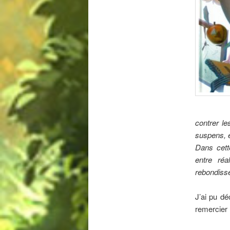
contrer l
suspens, 
Dans cett
entre réa
rebondiss
J’ai pu dé
remercier