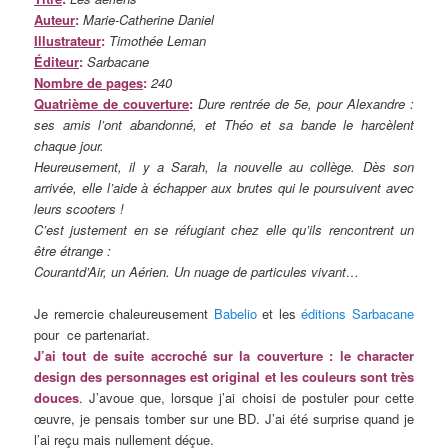
Auteur
:
Marie-Catherine Daniel
Illustrateur
:
Timothée Leman
Éditeur
:
Sarbacane
Nombre de pages
:
240
Quatrième de couverture
:
Dure rentrée de 5e, pour Alexandre :
ses amis l’ont abandonné, et Théo et sa bande le harcèlent
chaque jour.
Heureusement, il y a Sarah, la nouvelle au collège. Dès son
arrivée, elle l’aide à échapper aux brutes qui le poursuivent avec
leurs scooters !
C’est justement en se réfugiant chez elle qu’ils rencontrent un
être étrange :
Courantd’Air, un Aérien. Un nuage de particules vivant…
Je remercie chaleureusement
Babelio
et les
éditions Sarbacane
pour ce partenariat.
J’ai tout de suite accroché sur la couverture
: le character
design des personnages est original et les couleurs sont très
douces
. J’avoue que, lorsque j’ai choisi de postuler pour cette
œuvre, je pensais tomber sur une BD. J’ai été surprise quand je
l’ai reçu mais nullement déçue.