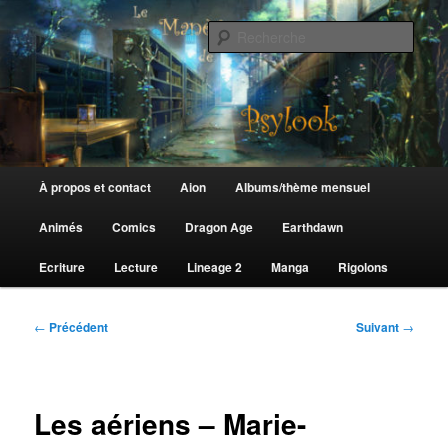
Aller
au
Rech
contenu
principal
Le Manège de Psylook
Menu
À propos et contact
Aion
Albums/thème mensuel
principal
Animés
Comics
Dragon Age
Earthdawn
Ecriture
Lecture
Lineage 2
Manga
Rigolons
Navigation
←
Précédent
Suivant
→
des
articles
Les aériens – Marie-