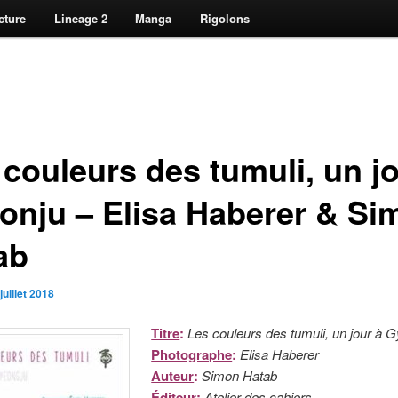
cture
Lineage 2
Manga
Rigolons
 couleurs des tumuli, un jo
onju – Elisa Haberer & Si
ab
juillet 2018
Titre
:
Les couleurs des tumuli, un jour à 
Photographe
:
Elisa Haberer
Auteur
:
Simon Hatab
Éditeur
:
Atelier des cahiers