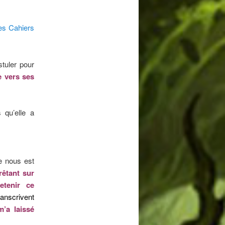
des Cahiers
tuler pour
e vers ses
 qu’elle a
e nous est
rêtant sur
etenir ce
ranscrivent
’a laissé