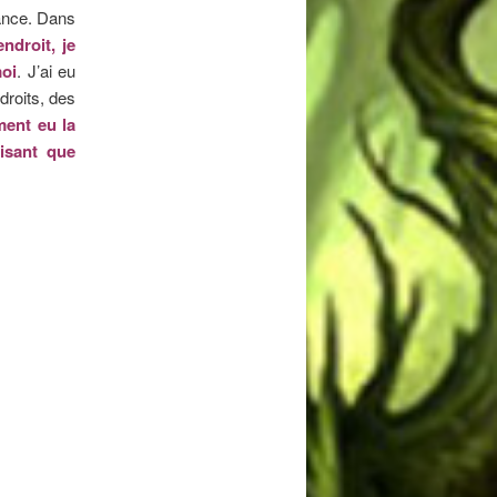
tance. Dans
ndroit, je
moi
. J’ai eu
droits, des
ment eu la
aisant que