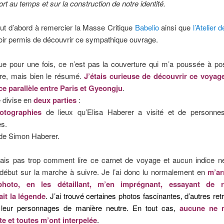
ort au temps et sur la construction de notre identité.
out d’abord à remercier la Masse Critique
Babelio
ainsi que
l’Atelier 
oir permis de découvrir ce sympathique ouvrage.
ue pour une fois, ce n’est pas la couverture qui m’a poussée à pos
re, mais bien le résumé.
J’étais curieuse de découvrir ce voyag
ce parallèle entre Paris et Gyeongju
.
 divise en
deux parties
:
otographies
de lieux qu’Elisa Haberer a visité et de personnes
es.
de Simon Haberer.
ais pas trop comment lire ce carnet de voyage et aucun indice n
début sur la marche à suivre. Je l’ai donc lu normalement en
m’ar
hoto, en les détaillant, m’en imprégnant, essayant de r
ait la légende
. J’ai trouvé certaines photos fascinantes, d’autres ret
 leur personnages de manière neutre. En tout cas,
aucune ne m
te et toutes m’ont interpelée
.