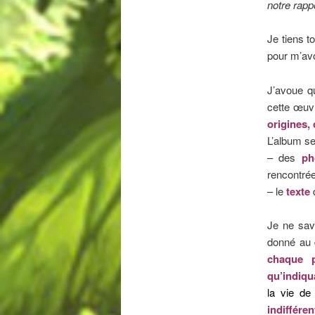
notre rapp
Je tiens t
pour m’av
J’avoue q
cette œuv
origines, 
L’album se
– des
ph
rencontré
– le
texte
Je ne sav
donné au 
chaque p
qu’indiqu
la vie de
indifféren