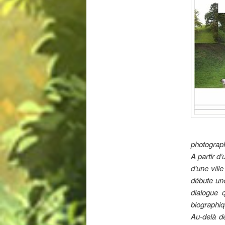
photograp
A partir d’
d’une vill
débute une
dialogue 
biographiq
Au-delà de