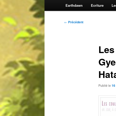
Earthdawn
Ecriture
Le
Navigation
←
Précédent
des
articles
Les
Gye
Hat
Publié le
16 