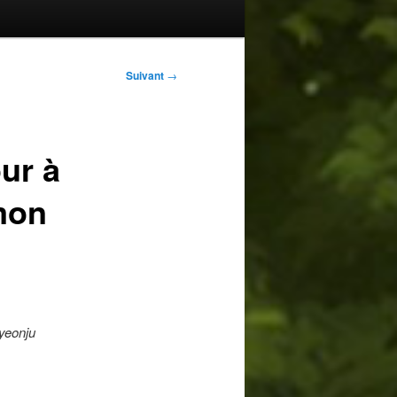
Suivant
→
ur à
mon
Gyeonju