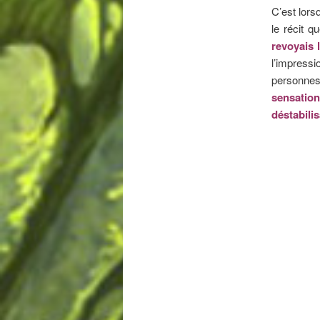
C’est lors
le récit q
revoyais 
l’impressi
personnes 
sensation
déstabili