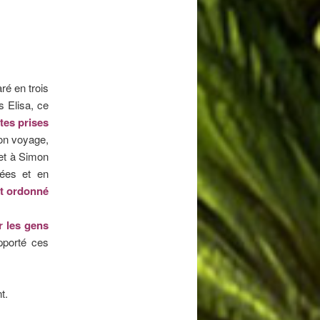
ré en trois
s Elisa, ce
tes prises
son voyage,
et à Simon
sées et en
nt ordonné
r les gens
pporté ces
t.