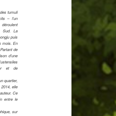
des tumuli
its – l’un
 déroulent
u Sud. La
ongju puis
s mois. En
 Partant de
aison d’une
ustensiles
rer et de
un quartier,
 2014, elle
 auteur. Ce
n entre le
phique, sur