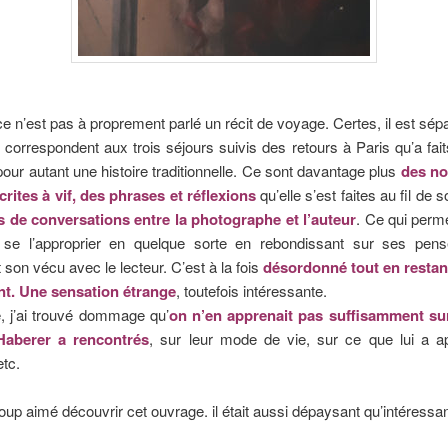
ce n’est pas à proprement parlé un récit de voyage. Certes, il est sépa
i correspondent aux trois séjours suivis des retours à Paris qu’a fait
pour autant une histoire traditionnelle. Ce sont davantage plus
des no
crites à vif, des phrases et réflexions
qu’elle s’est faites au fil de 
s de conversations entre la photographe et l’auteur
. Ce qui perm
se l’approprier en quelque sorte en rebondissant sur ses pen
 son vécu avec le lecteur. C’est à la fois
désordonné tout en resta
nt. Une sensation étrange
, toutefois intéressante.
, j’ai trouvé dommage qu’
on n’en apprenait pas suffisamment su
Haberer a rencontrés
, sur leur mode de vie, sur ce que lui a a
etc.
oup aimé découvrir cet ouvrage. il était aussi dépaysant qu’intéressan