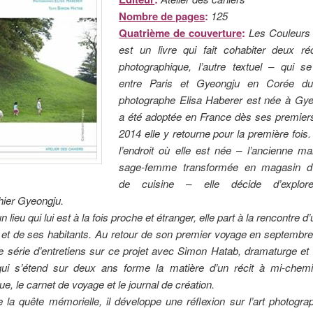
Nombre de pages
:
125
Quatrième de couverture
:
Les Couleurs 
est un livre qui fait cohabiter deux réc
photographique, l’autre textuel – qui se
entre Paris et Gyeongju en Corée d
photographe Elisa Haberer est née à Gye
a été adoptée en France dès ses premier
2014 elle y retourne pour la première fois.
l’endroit où elle est née – l’ancienne m
sage-femme transformée en magasin d’
de cuisine – elle décide d’explo
hier Gyeongju.
un lieu qui lui est à la fois proche et étranger, elle part à la rencontre d’
e et de ses habitants. Au retour de son premier voyage en septembre
 série d’entretiens sur ce projet avec Simon Hatab, dramaturge et
qui s’étend sur deux ans forme la matière d’un récit à mi-chemi
ue, le carnet de voyage et le journal de création.
 la quête mémorielle, il développe une réflexion sur l’art photogra