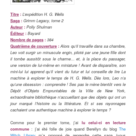
Titre
:
L’expédition H. G. Wells
Saga
:
Grimm Legacy, tome 2
Auteur
:
Polly Shulman
Éditeur
:
Bayard
Nombre de pages
:
384
Quatrième de couverture
:
Alors qu’il travaille dans sa chambre,
Leo voit surgir un minuscule engin, piloté par une jeune fille dont
il tombe aussitôt sous le charme… et, à la place du passager,
une version de lui-même en miniature ! Avant de disparaître, son
mini-lui lui apprend qu’il vient du futur et lui conseille de lire La
machine à explorer le temps de H. G. Wells. Dès lors, Leo n’a
qu’une obsession : comprendre ! Ses pas le mène bientôt vers le
Dépôt d’Objets Empruntables de la Ville de New York,
extraordinaire bibliothèque n’accueillant que des objets qui ont un
jour marqué l’histoire ou la littérature. Et si ses rayonnages
cachaient une authentique machine à explorer le temps ?
Comme pour le premier tome, j’ai
lu celui-ci en lecture
commune
: j’ai été folle de joie quand Berellyn du blog
The
Witch Library
m’a proposé de reprendre cette saga (vous