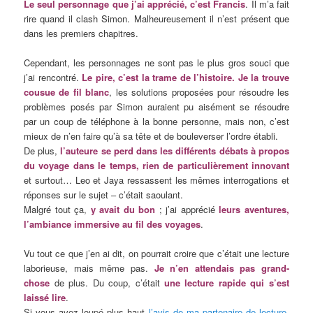
Le seul personnage que j’ai apprécié, c’est Francis
. Il m’a fait
rire quand il clash Simon. Malheureusement il n’est présent que
dans les premiers chapitres.
Cependant, les personnages ne sont pas le plus gros souci que
j’ai rencontré.
Le pire, c’est la trame de l’histoire. Je la trouve
cousue de fil blanc
, les solutions proposées pour résoudre les
problèmes posés par Simon auraient pu aisément se résoudre
par un coup de téléphone à la bonne personne, mais non, c’est
mieux de n’en faire qu’à sa tête et de bouleverser l’ordre établi.
De plus,
l’auteure se perd dans les différents débats à propos
du voyage dans le temps, rien de particulièrement innovant
et surtout… Leo et Jaya ressassent les mêmes interrogations et
réponses sur le sujet – c’était saoulant.
Malgré tout ça,
y avait du bon
; j’ai apprécié
leurs aventures,
l’ambiance immersive au fil des voyages
.
Vu tout ce que j’en ai dit, on pourrait croire que c’était une lecture
laborieuse, mais même pas.
Je n’en attendais pas grand-
chose
de plus. Du coup, c’était
une lecture rapide qui s’est
laissé lire
.
Si vous avez loupé plus haut
l’avis de ma partenaire de lecture,