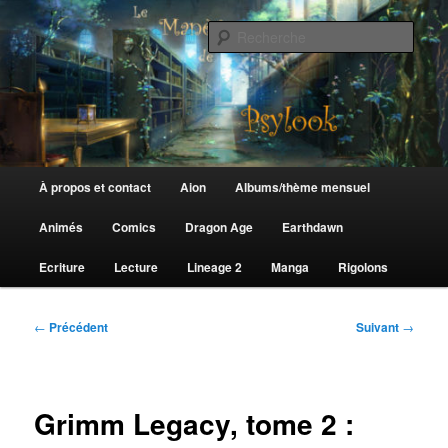
Aller
au
Rech
contenu
principal
Le Manège de Psylook
Menu
À propos et contact
Aion
Albums/thème mensuel
principal
Animés
Comics
Dragon Age
Earthdawn
Ecriture
Lecture
Lineage 2
Manga
Rigolons
Navigation
←
Précédent
Suivant
→
des
articles
Grimm Legacy, tome 2 :