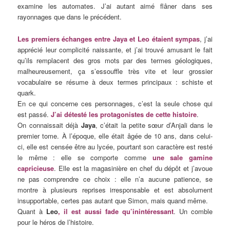
examine les automates. J’ai autant aimé flâner dans ses
rayonnages que dans le précédent.
Les premiers échanges entre Jaya et Leo étaient sympas
, j’ai
apprécié leur complicité naissante, et j’ai trouvé amusant le fait
qu’ils remplacent des gros mots par des termes géologiques,
malheureusement, ça s’essouffle très vite et leur grossier
vocabulaire se résume à deux termes principaux : schiste et
quark.
En ce qui concerne ces personnages, c’est la seule chose qui
est passé.
J’ai détesté les protagonistes de cette histoire
.
On connaissait déjà
Jaya
, c’était la petite sœur d’Anjali dans le
premier tome. À l’époque, elle était âgée de 10 ans, dans celui-
ci, elle est censée être au lycée, pourtant son caractère est resté
le même : elle se comporte comme
une sale gamine
capricieuse
. Elle est la magasinière en chef du dépôt et j’avoue
ne pas comprendre ce choix : elle n’a aucune patience, se
montre à plusieurs reprises irresponsable et est absolument
insupportable, certes pas autant que Simon, mais quand même.
Quant à
Leo
, il est aussi fade qu’inintéressant
. Un comble
pour le héros de l’histoire.