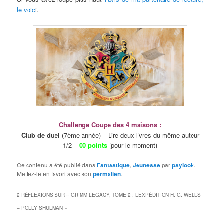
le voic
i.
Challenge Coupe des 4 maisons
:
Club de duel
(7ème année) – Lire deux livres du même auteur
1/2 –
00 points
(pour le moment)
Ce contenu a été publié dans
Fantastique
,
Jeunesse
par
psylook
.
Mettez-le en favori avec son
permalien
.
2 RÉFLEXIONS SUR «
GRIMM LEGACY, TOME 2 : L’EXPÉDITION H. G. WELLS
– POLLY SHULMAN
»