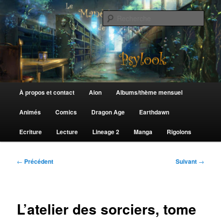
Aller
au
Rech
contenu
principal
Le Manège de Psylook
Menu
À propos et contact
Aion
Albums/thème mensuel
principal
Animés
Comics
Dragon Age
Earthdawn
Ecriture
Lecture
Lineage 2
Manga
Rigolons
Navigation
←
Précédent
Suivant
→
des
articles
L’atelier des sorciers, tome