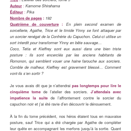
Auteur
:
Kamome Shirahama
Éditeur
:
Pika
Nombre de pages
:
192
Quatrième de couverture
:
En plein second examen de
sorcellerie, Agathe, Trice et le timide Yinny se font attaquer par
un sorcier renégat de la Confrérie du Capuchon. Celui-ci utilise un
sort interdit pour transformer Yinny en bête sauvage…
Coco, Tetia et Kieffrey sont eux aussi dans une bien triste
posture : ils sont encerclés par les anciens habitants de
Romonon, qui semblent vouer une haine farouche aux sorciers.
Comble de malheur, Kieffrey est gravement blessé… Comment
vont-ils s’en sortir ?
Je vous avais dit que je n’attendrai
pas longtemps pour lire le
cinquième tome
de l’atelier des sorciers.
J’attendais avec
impatience la suite
de l’affrontement contre le sorcier du
capuchon noir et j’ai été ravie d’en découvrir le dénouement.
À la fin du tome précédent, nos héros étaient tous en mauvaise
posture, sauf Trice qui a été chargée par Agathe de compléter
leur quête en accompagnant les merfons jusqu’à la sortie. Quant