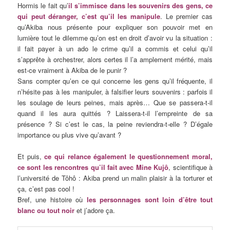
Hormis le fait qu’
il s’immisce dans les souvenirs des gens, ce
qui peut déranger, c’est qu’il les manipule
. Le premier cas
qu’Akiba nous présente pour expliquer son pouvoir met en
lumière tout le dilemme qu’on est en droit d’avoir vu la situation :
il fait payer à un ado le crime qu’il a commis et celui qu’il
s’apprête à orchestrer, alors certes il l’a amplement mérité, mais
est-ce vraiment à Akiba de le punir ?
Sans compter qu’en ce qui concerne les gens qu’il fréquente, il
n’hésite pas à les manipuler, à falsifier leurs souvenirs : parfois il
les soulage de leurs peines, mais après… Que se passera-t-il
quand il les aura quittés ? Laissera-t-il l’empreinte de sa
présence ? Si c’est le cas, la peine reviendra-t-elle ? D’égale
importance ou plus vive qu’avant ?
Et puis,
ce qui relance également le questionnement moral,
ce sont les rencontres qu’il fait avec Mine Kujô
, scientifique à
l’université de Tôhô : Akiba prend un malin plaisir à la torturer et
ça, c’est pas cool !
Bref, une histoire où
les personnages sont loin d’être tout
blanc ou tout noir
et j’adore ça.