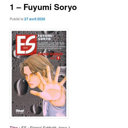
1 – Fuyumi Soryo
Publié le
27 avril 2020
Titre
:
ES : Eternal Sabbath, tome 1