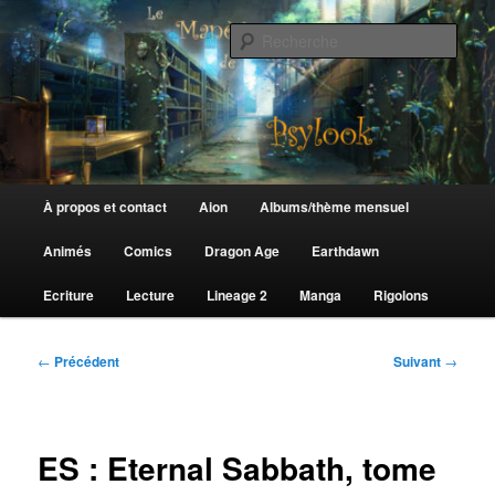
Aller
au
Rech
contenu
principal
Le Manège de Psylook
Menu
À propos et contact
Aion
Albums/thème mensuel
principal
Animés
Comics
Dragon Age
Earthdawn
Ecriture
Lecture
Lineage 2
Manga
Rigolons
Navigation
←
Précédent
Suivant
→
des
articles
ES : Eternal Sabbath, tome