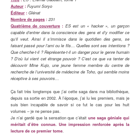
Auteur
:
Fuyumi Soryo
Éditeur
:
Glénat
Nombre de pages
:
231
Quatrième de couverture
:
ES est un « hacker », un garçon
capable d’entrer dans la conscience des gens et d’y modifier ce
qu’il veut. Ainsi il s’immisce dans le quotidien des gens, se
faisant passé pour l’ami ou le fils… Quelles sont ses intentions ?
Que cherche-t-il ? Représente-t-il un danger pour le genre humain
? D’où lui vient cet étrange pouvoir ? C’est ce que va tenter de
découvrir Mine Kujo, une jeune femme membre du centre de
recherche de l’université de médecine de Toho, qui semble moins
réceptive à ses pouvoirs…
Ça fait très longtemps que j’ai cette saga dans ma bibliothèque,
depuis sa sortie en 2002. À l’époque, j’ai lu les premiers, mais je
suis bien incapable de savoir si ce fut le cas pour les huit
volumes – je ne pense pas.
Je n’ai gardé que la sensation que c’était
une saga géniale qui
méritait d’être connue. Une impression renforcée après la
lecture de ce premier tome
.