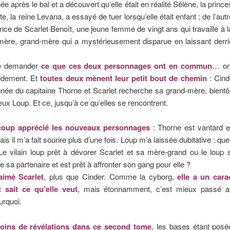
e après le bal et a découvert qu’elle était en réalité Sélène, la prince
e, la reine Levana, a essayé de tuer lorsqu’elle était enfant ; de l’autre
ce de Scarlet Benoît, une jeune femme de vingt ans qui travaille à 
mère, grand-mère qui a mystérieusement disparue en laissant derriè
se demander
ce que ces deux personnages ont en commun
… on
idement. Et
toutes deux mènent leur petit bout de chemin
: Cind
ée du capitaine Thorne et Scarlet recherche sa grand-mère, bientôt
eux Loup. Et ce, jusqu’à ce qu’elles se rencontrent.
oup apprécié les nouveaux personnages
: Thorne est vantard e
is il m’a fait sourire plus d’une fois. Loup m’a laissée dubitative : quel 
 Le vilain loup prêt à dévorer Scarlet et sa mère-grand ou le loup 
e sa partenaire et est prêt à affronter son gang pour elle ?
aimé Scarlet
, plus que Cinder. Comme la cyborg,
elle a un cara
 sait ce qu’elle veut
, mais étonnamment, c’est mieux passé a
urquoi.
oins de révélations dans ce second tome
, les bases étant posé