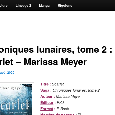
cture
Lineage 2
Manga
Rigolons
oniques lunaires, tome 2 :
rlet – Marissa Meyer
 août 2020
Titre
:
Scarlet
Saga
:
Chroniques lunaires, tome 2
Auteur
:
Marissa Meyer
Éditeur
:
PKJ
Format
:
E-Book
Nombre de pages
:
476