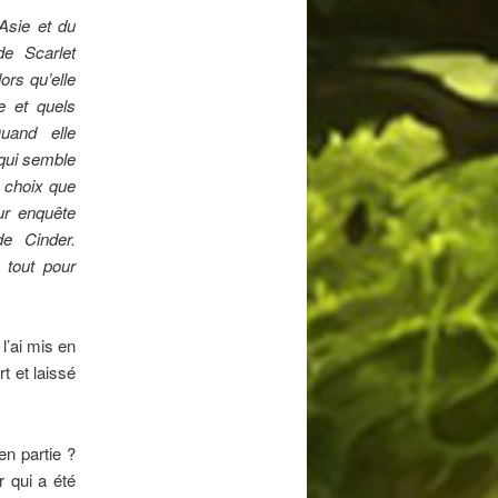
’Asie et du
e Scarlet
ors qu’elle
e et quels
uand elle
 qui semble
e choix que
ur enquête
de Cinder.
 tout pour
 l’ai mis en
t et laissé
en partie ?
r qui a été