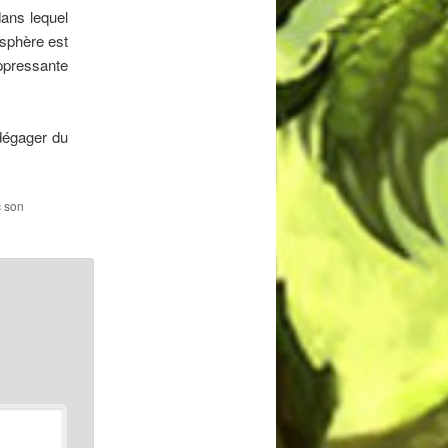
ans lequel
osphère est
ppressante
dégager du
c son