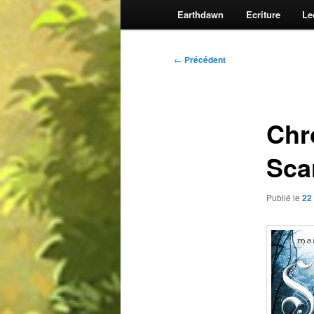
Earthdawn
Ecriture
Le
Navigation
←
Précédent
des
articles
Chr
Sca
Publié le
22