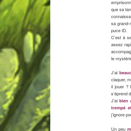
emprisonné
que sa tant
connaissan
sa grand-
puce ID.
C’est à 
assez rap
accompagn
le mystéri
J’ai
beauc
claquer, ma
il jouer ?
s’éprend d
J’ai
bien 
trempé et
j’ignore po
Un peu
m