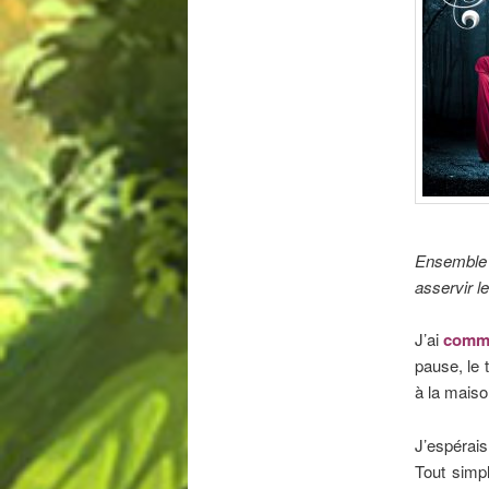
Ensemble 
asservir l
J’ai
comme
pause, le 
à la maiso
J’espérai
Tout simp