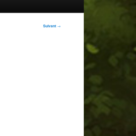
Suivant
→