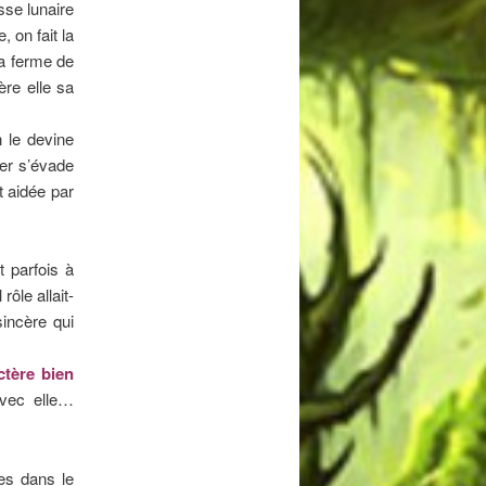
sse lunaire
, on fait la
la ferme de
re elle sa
 le devine
er s’évade
 aidée par
t parfois à
rôle allait-
sincère qui
ctère bien
vec elle…
es dans le