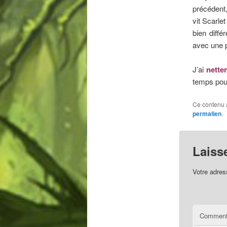
précédent
vit Scarle
bien diff
avec une 
J’ai
nette
temps pour
Ce contenu 
permalien
.
Laiss
Votre adres
Comment