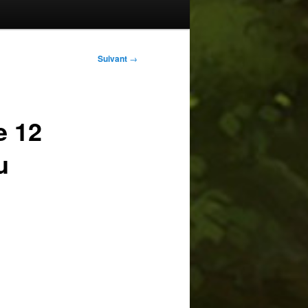
Suivant
→
e 12
u