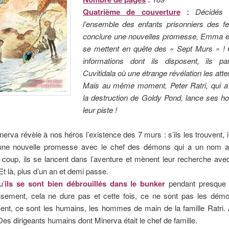
Quatrième de couverture
:
Décidés 
l’ensemble des enfants prisonniers des f
conclure une nouvelles promesse, Emma et
se mettent en quête des « Sept Murs » !
informations dont ils disposent, ils pa
Cuvitidala où une étrange révélation les at
Mais au même moment, Peter Ratri, qui a
la destruction de Goldy Pond, lance ses 
leur piste !
nerva révèle à nos héros l’existence des 7 murs : s’ils les trouvent, i
une nouvelle promesse avec le chef des démons qui a un nom 
Du coup, ils se lancent dans l’aventure et mènent leur recherche avec
 Et là, plus d’un an et demi passe.
u’
ils se sont bien débrouillés dans le bunker
pendant presque 
sement, cela ne dure pas et cette fois, ce ne sont pas les démo
nt, ce sont les humains, les hommes de main de la famille Ratri. 
Des dirigeants humains dont Minerva était le chef de famille.