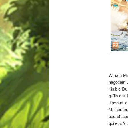
William Mi
négocier 
illisible 
qu’ils ont.
J’avoue q
Malheureu
pourchasse
qui eux ? 