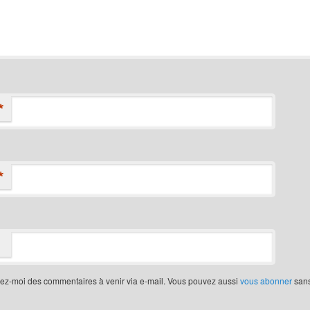
*
*
iez-moi des commentaires à venir via e-mail. Vous pouvez aussi
vous abonner
san