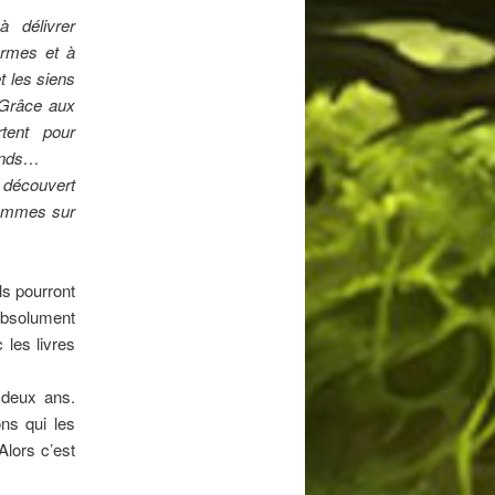
à délivrer
ermes et à
 les siens
 Grâce aux
rtent pour
tends…
 découvert
hommes sur
ls pourront
absolument
 les livres
deux ans.
ns qui les
Alors c’est