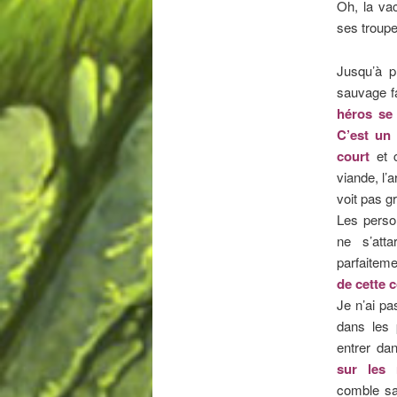
Oh, la va
ses troupe
Jusqu’à p
sauvage fa
héros se
C’est un
court
et 
viande, l’a
voit pas g
Les perso
ne s’att
parfaitemen
de cette 
Je n’ai pa
dans les 
entrer da
sur les
comble sac