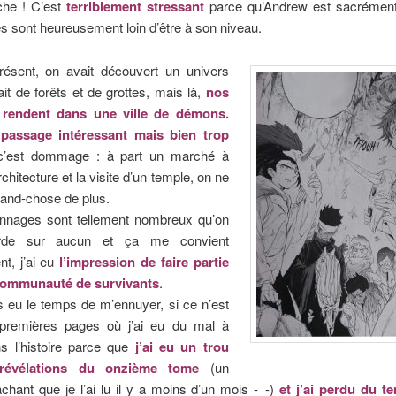
che ! C’est
terriblement stressant
parce qu’Andrew est sacrément
s sont heureusement loin d’être à son niveau.
résent, on avait découvert un univers
it de forêts et de grottes, mais là,
nos
 rendent dans une ville de démons.
 passage intéressant mais bien trop
c’est dommage : à part un marché à
rchitecture et la visite d’un temple, on ne
rand-chose de plus.
nnages sont tellement nombreux qu’on
arde sur aucun et ça me convient
t, j’ai eu
l’impression de faire partie
communauté de survivants
.
s eu le temps de m’ennuyer, si ce n’est
premières pages où j’ai eu du mal à
ns l’histoire parce que
j’ai eu un trou
 révélations du onzième tome
(un
hant que je l’ai lu il y a moins d’un mois -_-)
et j’ai perdu du t