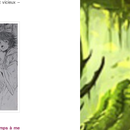
 vicieux –
emps à me