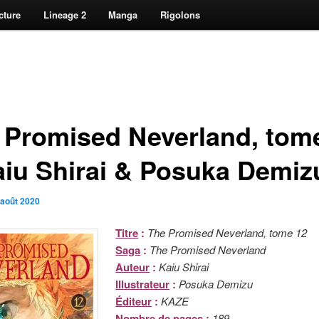
cture
Lineage 2
Manga
Rigolons
 Promised Neverland, tom
aiu Shirai & Posuka Demiz
 août 2020
Titre
:
The Promised Neverland, tome 12
Saga
:
The Promised Neverland
Auteur
:
Kaiu Shirai
Illustrateur
:
Posuka Demizu
Éditeur
:
KAZE
Nombre de pages
:
189