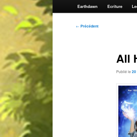
Earthdawn
Ecriture
Le
Navigation
←
Précédent
des
articles
All
Publié le
20