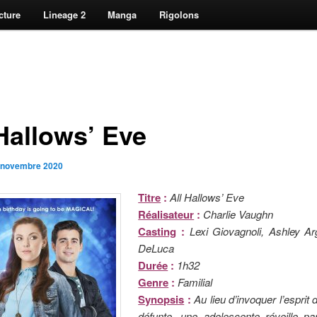
cture
Lineage 2
Manga
Rigolons
 Hallows’ Eve
 novembre 2020
Titre
:
All Hallows’ Eve
Réalisateur
:
Charlie Vaughn
Casting
:
Lexi Giovagnoli, Ashley Ar
DeLuca
Durée
:
1h32
Genre
:
Familial
Synopsis
:
Au lieu d’invoquer l’esprit
défunte, une adolescente réveille p