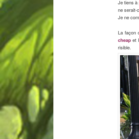
Je tiens à
ne serait-
Je ne comp
La façon d
cheap
et 
risible.