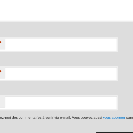
*
*
iez-moi des commentaires à venir via e-mail. Vous pouvez aussi
vous abonner
san