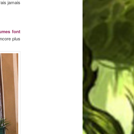
urais jamais
umes font
encore plus