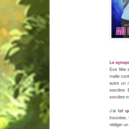
Le synop
Eve fête 
malle cont
autre un m
sorcière. 
sorcière m
J’ai fait
q
trouvées, 
rédiger un