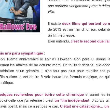
une sorcière vengeresse prête à détrui
ville.
Il existe
deux films qui portent ce 
de 2013 est un film d’horreur, celui 
un film jeunesse.
Bien entendu,
c’est le second que j’ai
sis m’a paru sympathique
:
son 18ème anniversaire le soir d’Halloween. Son père lui donne la
enant les affaires de sa défunte mère. En fouillant dedans, elle déc
édaillon et un grimoire. Il n’en faut pas plus pour réveiller ses 
Elle a alors le tort de lire à voix haute une formule magique, ce qui
aléfique.
uelques recherches pour écrire cette chronique
et parmi les in
voici celle que j’ai retenue : c’est
un film indépendant
. J’aurais a
 avis positif, mais ce n’est pas le cas.
C’était une catastrophe… un