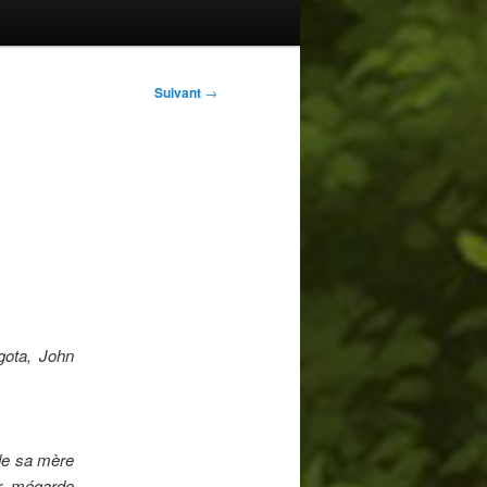
Suivant
→
gota, John
 de sa mère
ar mégarde