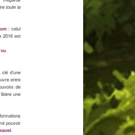
re toute la
nom
: celui
de 2016 est
 vu
.
 clé d’une
ouvre entre
pouvoirs de
 libère une
formations
imé pouvoir
 navet
.