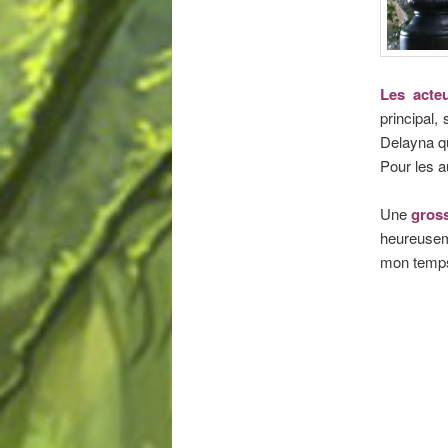
Les acte
principal,
Delayna qu
Pour les a
Une
gross
heureuseme
mon temps