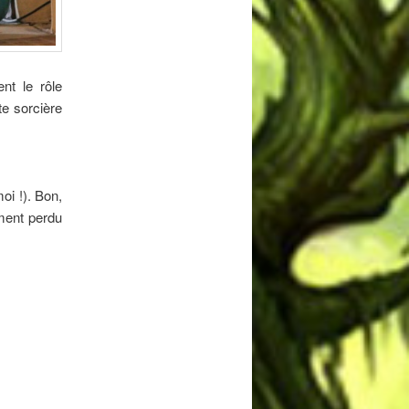
ent le rôle
te sorcière
oi !). Bon,
ement perdu