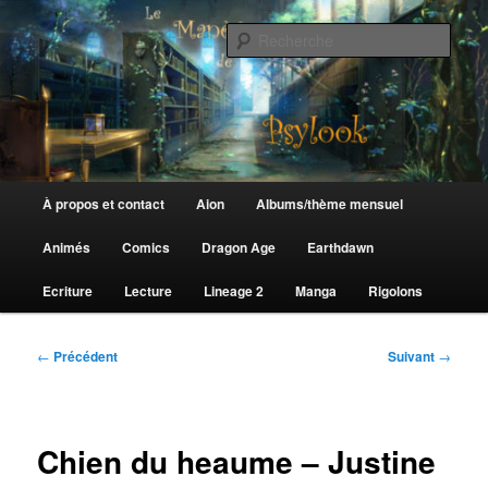
Aller
au
Rech
contenu
principal
Le Manège de Psylook
Menu
À propos et contact
Aion
Albums/thème mensuel
principal
Animés
Comics
Dragon Age
Earthdawn
Ecriture
Lecture
Lineage 2
Manga
Rigolons
Navigation
←
Précédent
Suivant
→
des
articles
Chien du heaume – Justine