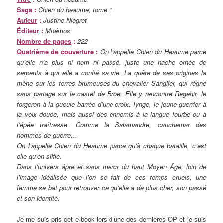
Saga
:
Chien du heaume, tome 1
Auteur
:
Justine Niogret
Éditeur
:
Mnémos
Nombre de pages
:
222
Quatrième de couverture
:
On l’appelle Chien du Heaume parce
qu’elle n’a plus ni nom ni passé, juste une hache ornée de
serpents à qui elle a confié sa vie. La quête de ses origines la
mène sur les terres brumeuses du chevalier Sanglier, qui règne
sans partage sur le castel de Broe. Elle y rencontre Regehir, le
forgeron à la gueule barrée d’une croix, Iynge, le jeune guerrier à
la voix douce, mais aussi des ennemis à la langue fourbe ou à
l’épée traîtresse. Comme la Salamandre, cauchemar des
hommes de guerre…
On l’appelle Chien du Heaume parce qu’à chaque bataille, c’est
elle qu’on siffle.
Dans l’univers âpre et sans merci du haut Moyen Âge, loin de
l’image idéalisée que l’on se fait de ces temps cruels, une
femme se bat pour retrouver ce qu’elle a de plus cher, son passé
et son identité.
Je me suis pris cet e-book lors d’une des dernières OP et je suis