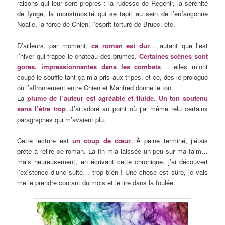
raisons qui leur sont propres : la rudesse de Regehir, la sérénité
de Iynge, la monstruosité qui se tapit au sein de l’enfançonne
Noalle, la force de Chien, l’esprit torturé de Bruec, etc.
D’ailleurs, par moment,
ce roman est dur
… autant que l’est
l’hiver qui frappe le château des brumes.
Certaines scènes sont
gores, impressionnantes dans les combats
…. elles m’ont
coupé le souffle tant ça m’a pris aux tripes, et ce, dès le prologue
où l’affrontement entre Chien et Manfred donne le ton.
La
plume de l’auteur est agréable et fluide
.
Un ton soutenu
sans l’être trop
. J’ai adoré au point où j’ai même relu certains
paragraphes qui m’avaient plu.
Cette lecture est
un coup de cœur
. À peine terminé, j’étais
prête à relire ce roman. La fin m’a laissée un peu sur ma faim…
mais heureusement, en écrivant cette chronique, j’ai découvert
l’existence d’une suite… trop bien ! Une chose est sûre, je vais
me le prendre courant du mois et le lire dans la foulée.