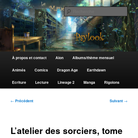
Aller
au
Rech
contenu
principal
Le Manège de Psylook
Menu
À propos et contact
Aion
Albums/thème mensuel
principal
Animés
Comics
Dragon Age
Earthdawn
Ecriture
Lecture
Lineage 2
Manga
Rigolons
Navigation
←
Précédent
Suivant
→
des
articles
L’atelier des sorciers, tome