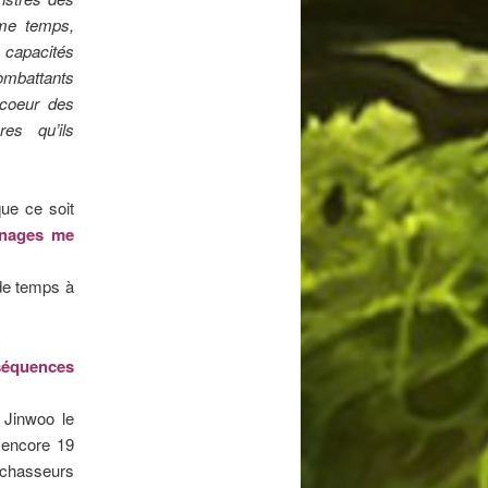
ême temps,
 capacités
mbattants
 coeur des
es qu’ils
ue ce soit
nnages me
de temps à
nséquences
 Jinwoo le
r encore 19
x chasseurs