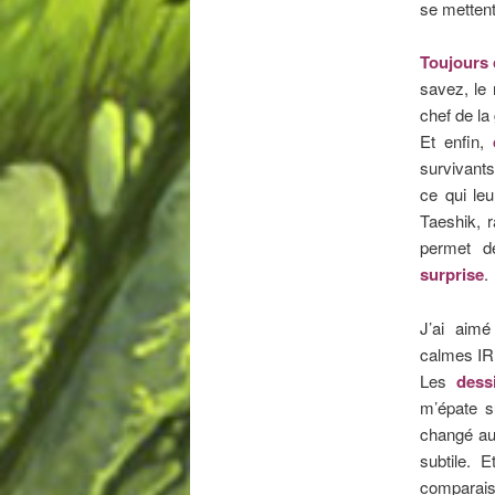
se mettent
Toujours 
savez, le 
chef de la
Et enfin,
survivant
ce qui leu
Taeshik, 
permet de
surprise
.
J’ai
aimé 
calmes IRL
Les
dess
m’épate s
changé au
subtile. 
comparai