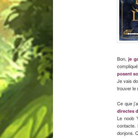
Bon,
je g
compliqué,
posent so
Je vais d
trouver le
Ce que j’a
directes 
Le noob Y
contacte. 
donjons. Q