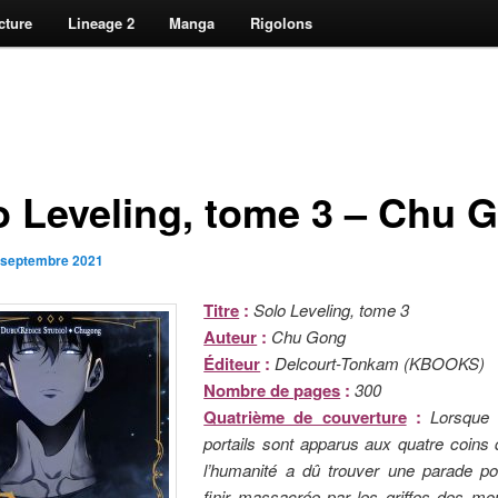
cture
Lineage 2
Manga
Rigolons
o Leveling, tome 3 – Chu 
 septembre 2021
Titre
:
Solo Leveling, tome 3
Auteur
:
Chu Gong
Éditeur
:
Delcourt-Tonkam (KBOOKS)
Nombre de pages
:
300
Quatrième de couverture
:
Lorsque 
portails sont apparus aux quatre coins
l’humanité a dû trouver une parade p
finir massacrée par les griffes des mo