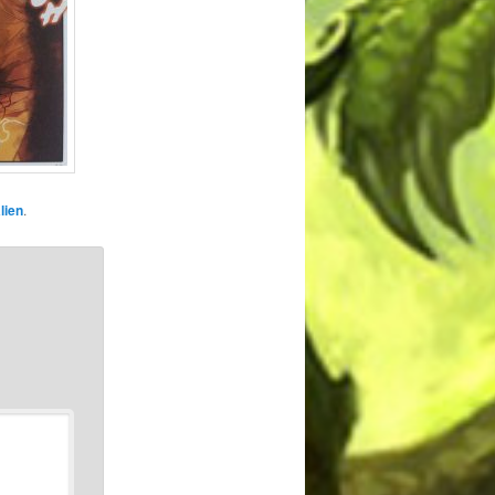
lien
.