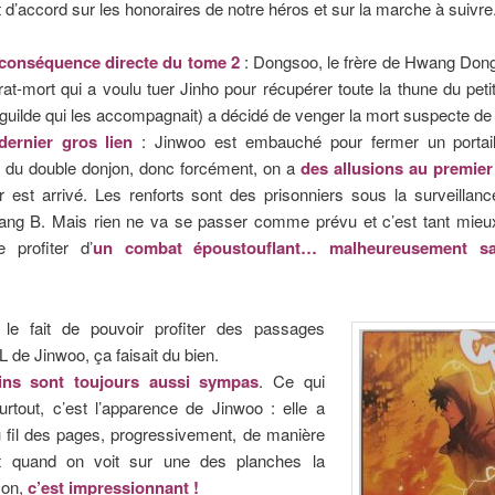
 d’accord sur les honoraires de notre héros et sur la marche à suivre
conséquence directe du tome 2
: Dongsoo, le frère de Hwang Don
rat-mort qui a voulu tuer Jinho pour récupérer toute la thune du petit 
 guilde qui les accompagnait) a décidé de venger la mort suspecte de 
dernier gros lien
: Jinwoo est embauché pour fermer un portai
s du double donjon, donc forcément, on a
des allusions au premie
r est arrivé. Les renforts sont des prisonniers sous la surveilla
rang B. Mais rien ne va se passer comme prévu et c’est tant mieu
 profiter d’
un combat époustouflant… malheureusement sa
le fait de pouvoir
profiter des passages
 de Jinwoo, ça faisait du bien.
ins sont toujours aussi sympas
. Ce qui
urtout, c’est l’apparence de Jinwoo : elle a
 fil des pages, progressivement, de manière
Et quand on voit sur une des planches la
son,
c’est impressionnant !