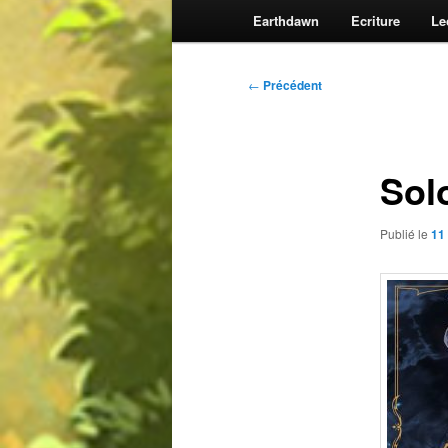
Earthdawn
Ecriture
Le
Navigation
←
Précédent
des
articles
Sol
Publié le
11