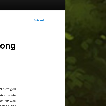
Suivant
→
Gong
d’étranges
 du monde,
our ne pas
nstres des