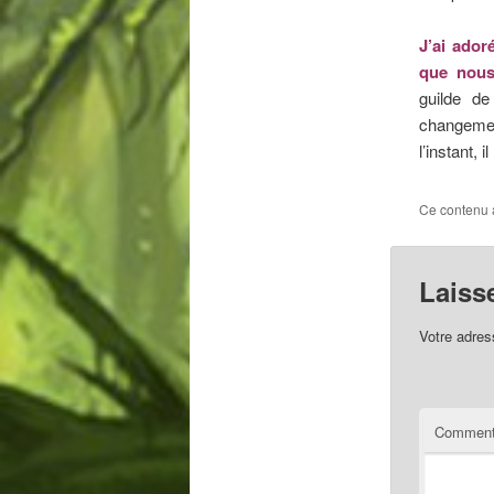
J’ai ador
que nous
guilde d
changemen
l’instant, 
Ce contenu 
Laiss
Votre adres
Comment