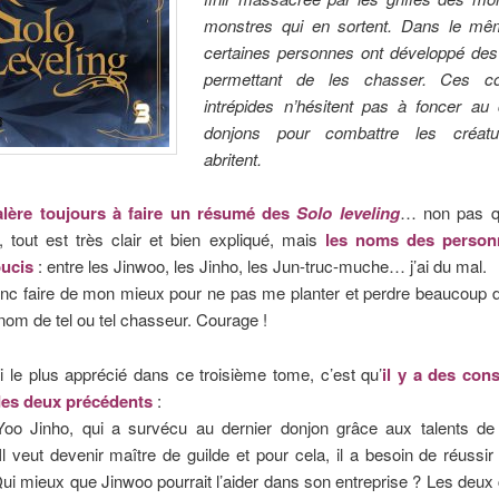
monstres qui en sortent. Dans le m
certaines personnes ont développé des
permettant de les chasser. Ces co
intrépides n’hésitent pas à foncer au
donjons pour combattre les créatur
abritent.
alère toujours à faire un résumé des
Solo leveling
… non pas q
 tout est très clair et bien expliqué, mais
les noms des perso
ucis
: entre les Jinwoo, les Jinho, les Jun-truc-muche… j’ai du mal.
onc faire de mon mieux pour ne pas me planter et perdre beaucoup 
 nom de tel ou tel chasseur. Courage !
i le plus apprécié dans ce troisième tome, c’est qu’
il y a des co
des deux précédents
:
oo Jinho, qui a survécu au dernier donjon grâce aux talents de
Il veut devenir maître de guilde et pour cela, il a besoin de réussi
ui mieux que Jinwoo pourrait l’aider dans son entreprise ? Les deu