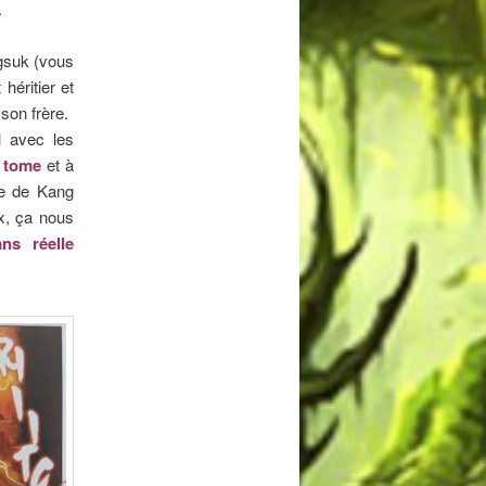
.
gsuk (vous
héritier et
son frère.
l avec les
r tome
et à
nce de Kang
x, ça nous
ns réelle