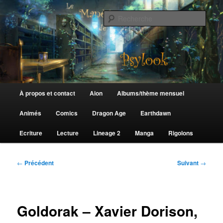
Aller
au
Rech
contenu
principal
Le Manège de Psylook
Menu
À propos et contact
Aion
Albums/thème mensuel
principal
Animés
Comics
Dragon Age
Earthdawn
Ecriture
Lecture
Lineage 2
Manga
Rigolons
Navigation
←
Précédent
Suivant
→
des
articles
Goldorak – Xavier Dorison,