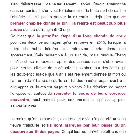
s’en débarrasser. Malheureusement, après l’avoir abandonné
dans un panier, il s’en veut terriblement et le triste sort de sa fille
l’obsède. Il finit par la sauver in extremis – déjà rien que
ce
premier chapitre donne le ton : la réalité est beaucoup plus
atroce
que ce qu’imaginait Cheng.
Ce n’est
que la première étape d’un long chemin de croix
pour ces deux personnages qu’on retrouve en 2015, lorsque la
mère de notre héroïne est retrouvée morte dans son
appartement. Cela ressemble à un suicide, mais lorsque Cheng
et Zhaodi se retrouvent, après des années sans s’être revus,
pour trier les affaires de la défunte, ils tombent sur des écrits qui
les troublent : est-ce que Xian s’est réellement donnée la mort ou
l’a-t-on aidé ? La secte qu’ils ont fui des années auparavant a-t-
elle appris qu’ils étaient toujours vivants ? Ils décident de mener
l’enquête et surtout de
remonter le cours de leurs sordides
souvenirs
, seul moyen pour comprendre et qui sait..; pour
sauver leur vie.
Le moins qu’on puisse dire, c’est que leur vie n’a pas été un long
fleuve tranquille et
ils sont marqués par leur passé qu’on
découvre au fil des pages
. Ce qui leur est arrivé n’était pas une