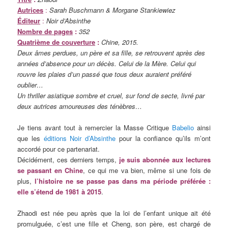
Autrices
:
Sarah Buschmann & Morgane Stankiewiez
Éditeur
:
Noir d’Absinthe
Nombre de pages
:
352
Quatrième de couverture
:
Chine, 2015.
Deux âmes perdues, un père et sa fille, se retrouvent après des
années d’absence pour un décès. Celui de la Mère. Celui qui
rouvre les plaies d’un passé que tous deux auraient préféré
oublier…
Un thriller asiatique sombre et cruel, sur fond de secte, livré par
deux autrices amoureuses des ténèbres…
Je tiens avant tout à remercier la Masse Critique
Babelio
ainsi
que les
éditions Noir d’Absinthe
pour la confiance qu’ils m’ont
accordé pour ce partenariat.
Décidément, ces derniers temps,
je suis abonnée aux lectures
se passant en Chine
, ce qui me va bien, même si une fois de
plus,
l’histoire ne se passe pas dans ma période préférée :
elle s’étend de 1981 à 2015
.
Zhaodi est née peu après que la loi de l’enfant unique ait été
promulguée, c’est une fille et Cheng, son père, est chargé de