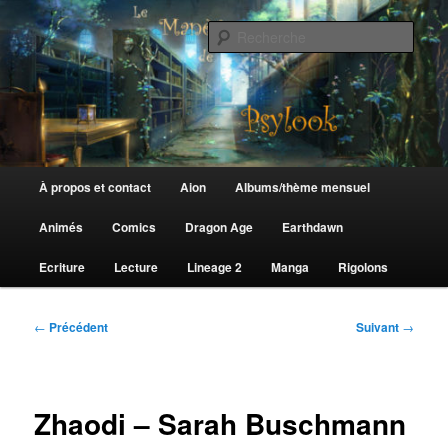
Aller
au
Rech
contenu
principal
Le Manège de Psylook
Menu
À propos et contact
Aion
Albums/thème mensuel
principal
Animés
Comics
Dragon Age
Earthdawn
Ecriture
Lecture
Lineage 2
Manga
Rigolons
Navigation
←
Précédent
Suivant
→
des
articles
Zhaodi – Sarah Buschmann