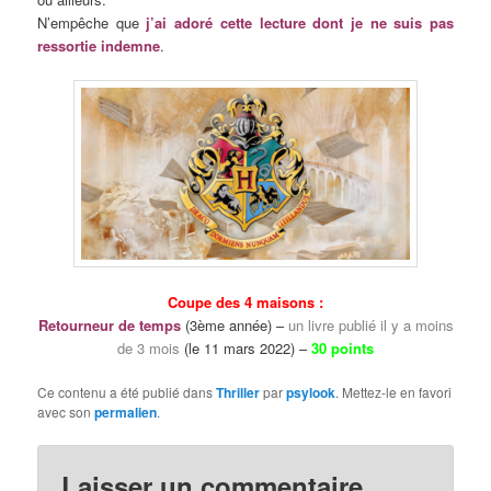
N’empêche que
j’ai adoré cette lecture dont je ne suis pas
ressortie indemne
.
Coupe des 4 maisons :
Retourneur de temps
(
3ème année
) –
un livre
publié il y a moins
de 3 mois
(le 11 mars 2022)
–
30 points
Ce contenu a été publié dans
Thriller
par
psylook
. Mettez-le en favori
avec son
permalien
.
Laisser un commentaire