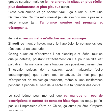
grosse surprise, mais de
le lire a rendu la situation plus réelle,
plus douloureuse et plus glauque
aussi.
C’est bien amené et ça sonnait vrai : ça aurait pu être une
histoire vraie. Ça m’a retournée et je vais avoir du mal à passer à
autre chose tant
l’ambiance sombre est prenante et
dérangeante
.
Je n’ai eu
aucun mal à m’attacher aux personnages
:
Zhaodi
se montre froide, mais je l’apprécie, je comprends ses
réactions et sa lassitude.
Cheng
aurait dû m’énerver : il est alcoolique et lâche, tout ce
que je déteste, pourtant l’attachement qu’il a pour sa fille est
palpable. Il la met dans des situations pas possibles, néanmoins
il essaie toujours de la sauver, aussi maladroite (voire
catastrophique) que soient ses tentatives. Je n’ai pas pu
m’empêcher de trouver ça touchant, même si son indifférence
pendant la période au sein de la secte m’a fait grincer des dents.
Le seul bémol pour moi est que
ça manque un peu de
descriptions et surtout de contexte historique
, du coup, je n’ai
pas eu l’impression d’être en Chine, ça aurait pu être n’importe
où ailleurs.