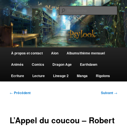
Aller
au
Rech
contenu
principal
Le Manège de Psylook
Menu
À propos et contact
Aion
Albums/thème mensuel
principal
Animés
Comics
Dragon Age
Earthdawn
Ecriture
Lecture
Lineage 2
Manga
Rigolons
Navigation
←
Précédent
Suivant
→
des
articles
L’Appel du coucou – Robert