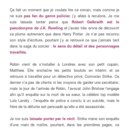
Ça fait un moment que je voulais lire ce roman, mais comme je
ne suis
pas fan du genre policie
r, j’y allais à reculons. Je me
suis laissée tenter parce que
Robert Galbraith est le
pseudonyme de J.K. Rowling
et j’avais très envie de découvrir
sa plume autrement que dans Harry Potter. Je n’ai pas reconnu
son style d’écriture, pourtant j’y ai retrouvé ce que j’aimais tant
dans la saga du sorcier :
le sens du détail et des personnages
travaillés
.
Robin vient de s’installer à Londres avec son petit copain,
Matthew. Elle enchaîne les petits boulots en intérim et se
retrouve à travailler pour un détective privé, Cormoran Strike. Ce
dernier n’a pas de clients ni les moyens de garder une secrétaire,
mais le jour de l’arrivée de Robin, l’avocat John Bristow l’engage
afin qu’il enquête sur la mort de sa sœur, la célèbre top modèle
Lula Landry : l’enquête de police a conclu à un suicide, mais le
frère de la défunte est persuadé qu’elle a été assassinée.
Je me suis
laissée porter par le récit
. Strike mène son enquête
d’une main de maître, pourtant, dans les premières pages, ce