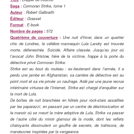
Saga
:
Cormoran Strike, tome 1
Auteur
:
Robert Galbraith
Éditeur
:
Grasset
Format
:
E-book
Nombre de pages
:
572
Quatrième de couverture
:
Une nuit d’hiver, dans un quartier
chic de Londres, le célèbre mannequin Lula Landry est trouvée
morte, défenestrée. Suicide. Affaire classée. Jusqu’au jour où
l’avocat John Bristow, frère de la victime, frappe à la porte du
détective privé Cormoran Strike.
Strike est au bout du rouleau : ex-lieutenant dans l’armée, il a
perdu une jambe en Afghanistan, sa carrière de détective est au
point mort et sa vie privée un naufrage. Aidé par une jeune recrue
intérimaire virtuose de l’Internet, Strike est chargé d’enquêter sur
la mort de Lula.
De boîtes de nuit branchées en hôtels pour rock-stars assaillies
par les paparazzi, en passant par un centre de désintoxication et
le manoir où se meurt la mère adoptive de Lula, Strike va passer
de l’autre côté du miroir glamour de la mode, dont les reflets
chatoyants dissimulent un gouffre de secrets, de trahisons, de
manœuvres inspirées par la vengeance.