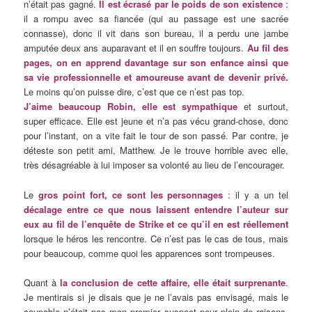
n’était pas gagné.
Il est écrasé par le poids de son existence
:
il a rompu avec sa fiancée (qui au passage est une sacrée
connasse), donc il vit dans son bureau, il a perdu une jambe
amputée deux ans auparavant et il en souffre toujours.
Au fil des
pages, on en apprend davantage sur son enfance ainsi que
sa vie professionnelle et amoureuse avant de devenir privé.
Le moins qu’on puisse dire, c’est que ce n’est pas top.
J’aime beaucoup Robin, elle est sympathique
et surtout,
super efficace. Elle est jeune et n’a pas vécu grand-chose, donc
pour l’instant, on a vite fait le tour de son passé. Par contre, je
déteste son petit ami, Matthew. Je le trouve horrible avec elle,
très désagréable à lui imposer sa volonté au lieu de l’encourager.
Le
gros point fort, ce sont les personnages
: il y a un tel
décalage entre ce que nous laissent entendre l’auteur sur
eux au fil de l’enquête de Strike et ce qu’il en est réellement
lorsque le héros les rencontre. Ce n’est pas le cas de tous, mais
pour beaucoup, comme quoi les apparences sont trompeuses.
Quant à
la conclusion de cette affaire, elle était surprenante
.
Je mentirais si je disais que je ne l’avais pas envisagé, mais le
coupable n’était pas mon premier suspect pour plein de raisons.