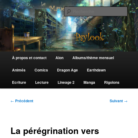
Aller
au
Rech
contenu
principal
Le Manège de Psylook
Menu
À propos et contact
Aion
Albums/thème mensuel
principal
Animés
Comics
Dragon Age
Earthdawn
Ecriture
Lecture
Lineage 2
Manga
Rigolons
Navigation
←
Précédent
Suivant
→
des
articles
La pérégrination vers