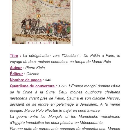
Titre
:
La pérégrination vers l’Occident : De Pékin à Paris, le
voyage de deux moines nestoriens au temps de Marco Polo
Auteur
:
Pierre Klein
Éditeur
:
Olizane
Nombre de pages
:
348
Quatrième de couverture
:
1275. L’Empire mongol domine l’Asie
de la Chine à la Syrie. Deux moines ouïghours chrétiens
nestoriens vivant près de Pékin, Çauma et son disciple Marcos,
décident de se rendre en pèlerinage à Jérusalem. A la même
époque, Marco Polo effectue le trajet en sens inverse.
La guerre entre les Mongols et les Mamelouks musulmans
d’Egypte immobilise les deux pèlerins en Mésopotamie.
Par une suite de surprenants concours de circonstances, Marcos