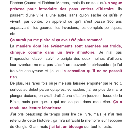
Rabban Çauma et Rabban Marcos, mais ils ne sont qu’
un vague
prétexte pour introduire des pans entiers d’histoire
. Ils
passent d’une ville à une autre, sans qu’on sache ce qu’ils y
vivent, par contre, on apprend ce qu’il s’est passé 300 ans
auparavant : les guerres, les invasions, les complots politiques,
etc.
Ça aurait pu me plaire si ça avait été plus romancé
.
La
manière dont les événements sont amenées est froide,
clinique comme dans un livre d’histoire
. Je n’ai pas
l’impression d’avoir suivi le périple des deux moines d’ailleurs
leur aventure ne m’a pas laissé un souvenir impérissable : je l’ai
trouvée ennuyeuse et j’ai eu
la sensation qu’il ne se passait
rie
n.
De plus, les rares fois où je me suis laissée emporter par le récit,
surtout au début parce qu’après, échaudée, j’ai eu plus de mal à
plonger dedans, on avait droit à une citation (souvent issue de la
Bible, mais pas que…) qui me coupait dans mon élan.
Ça a
rendu ma lecture laborieuse
.
J’ai pris beaucoup de temps pour lire ce livre, mais je n’ai rien
retenu de cette histoire : ça m’a rafraîchi la mémoire sur l’épopée
de Gengis Khan, mais
j’ai fait un blocage
sur tout le reste.