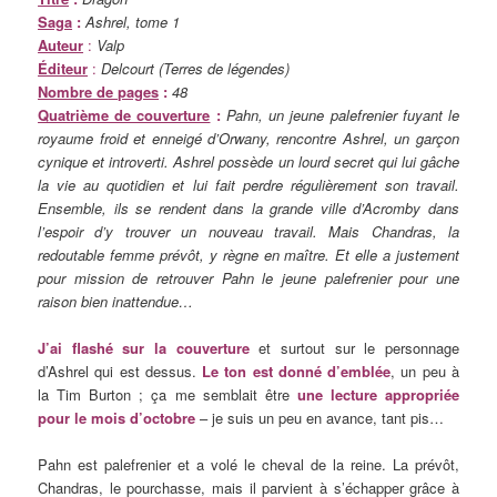
Saga
:
Ashrel, tome 1
Auteur
:
Valp
Éditeur
:
Delcourt (Terres de légendes)
Nombre de pages
:
48
Quatrième de couverture
:
Pahn, un jeune palefrenier fuyant le
royaume froid et enneigé d’Orwany, rencontre Ashrel, un garçon
cynique et introverti. Ashrel possède un lourd secret qui lui gâche
la vie au quotidien et lui fait perdre régulièrement son travail.
Ensemble, ils se rendent dans la grande ville d’Acromby dans
l’espoir d’y trouver un nouveau travail. Mais Chandras, la
redoutable femme prévôt, y règne en maître. Et elle a justement
pour mission de retrouver Pahn le jeune palefrenier pour une
raison bien inattendue…
J’ai flashé sur la couverture
et surtout sur le personnage
d’Ashrel qui est dessus.
Le ton est donné d’emblée
, un peu à
la Tim Burton ; ça me semblait être
une lecture appropriée
pour le mois d’octobre
– je suis un peu en avance, tant pis…
Pahn est palefrenier et a volé le cheval de la reine. La prévôt,
Chandras, le pourchasse, mais il parvient à s’échapper grâce à