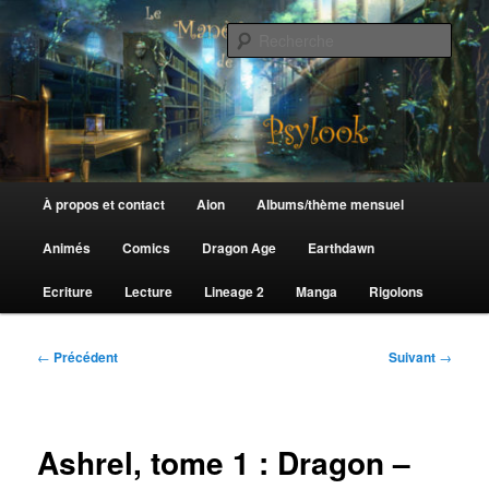
Aller
au
Rech
contenu
principal
Le Manège de Psylook
Menu
À propos et contact
Aion
Albums/thème mensuel
principal
Animés
Comics
Dragon Age
Earthdawn
Ecriture
Lecture
Lineage 2
Manga
Rigolons
Navigation
←
Précédent
Suivant
→
des
articles
Ashrel, tome 1 : Dragon –