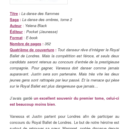
Titre
:
La danse des flammes
Saga
:
La danse des ombres, tome 2
Auteur
:
Yelena Black
Éditeur
:
Pocket (Jeunesse)
Format
:
E-book
Nombre de pages
:
352
Quatrième de couverture
:
Tout danseur rêve d’intégrer le Royal
Ballet de Londres. Mais la compétition est féroce, et seuls deux
candidats seront retenus au concours d’entrée de la prestigieuse
compagnie. Pour gagner, Vanessa doit danser comme jamais
auparavant. Justin sera son partenaire. Mais très vite les deux
jeunes gens sont rattrapés par leur passé. Et la menace qui pèse
sur le Royal Ballet est plus dangereuse que jamais…
J’avais gardé
un excellent souvenir du premier tome, celui-ci
est beaucoup moins bien
.
Vanessa et Justin partent pour Londres afin de participer au
concours du Royal Ballet de Londres. Le but de notre héroïne est
surtout de retrouver sa sœur, Margaret, portée disparue depuis