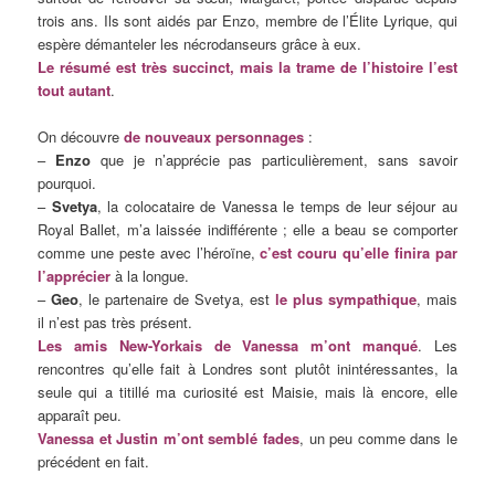
trois ans. Ils sont aidés par Enzo, membre de l’Élite Lyrique, qui
espère démanteler les nécrodanseurs grâce à eux.
Le résumé est très succinct, mais la trame de l’histoire l’est
tout autant
.
On découvre
de nouveaux personnages
:
–
Enzo
que je n’apprécie pas particulièrement, sans savoir
pourquoi.
–
Svetya
, la colocataire de Vanessa le temps de leur séjour au
Royal Ballet, m’a laissée indifférente ; elle a beau se comporter
comme une peste avec l’héroïne,
c’est couru qu’elle finira par
l’apprécier
à la longue.
–
Geo
, le partenaire de Svetya, est
le plus sympathique
, mais
il n’est pas très présent.
Les amis New-Yorkais de Vanessa m’ont manqué
. Les
rencontres qu’elle fait à Londres sont plutôt inintéressantes, la
seule qui a titillé ma curiosité est Maisie, mais là encore, elle
apparaît peu.
Vanessa et Justin m’ont semblé fades
, un peu comme dans le
précédent en fait.