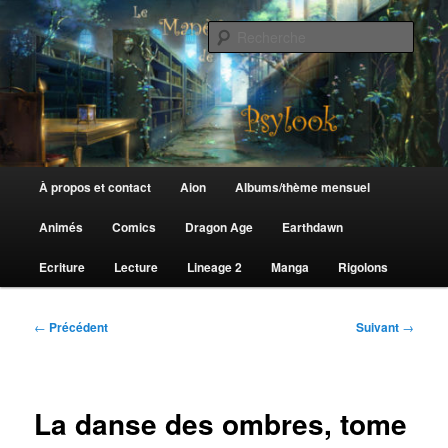
Aller
au
Rech
contenu
principal
Le Manège de Psylook
Menu
À propos et contact
Aion
Albums/thème mensuel
principal
Animés
Comics
Dragon Age
Earthdawn
Ecriture
Lecture
Lineage 2
Manga
Rigolons
Navigation
←
Précédent
Suivant
→
des
articles
La danse des ombres, tome