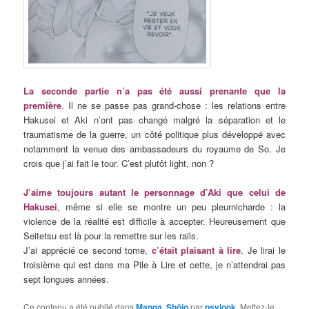
La seconde partie n’a pas été aussi prenante que la
première
. Il ne se passe pas grand-chose : les relations entre
Hakusei et Aki n’ont pas changé malgré la séparation et le
traumatisme de la guerre, un côté politique plus développé avec
notamment la venue des ambassadeurs du royaume de So. Je
crois que j’ai fait le tour. C’est plutôt light, non ?
J’aime toujours autant le personnage d’Aki que celui de
Hakusei
, même si elle se montre un peu pleurnicharde : la
violence de la réalité est difficile à accepter. Heureusement que
Seitetsu est là pour la remettre sur les rails.
J’ai apprécié ce second tome,
c’était plaisant à lire
. Je lirai le
troisième qui est dans ma Pile à Lire et cette, je n’attendrai pas
sept longues années.
Ce contenu a été publié dans
Manga
,
Shôjo
par
psylook
. Mettez-le