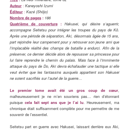
Auteur
:
Kaneyoshi Izumi
Éditeur
:
Kazé (Shôjo)
Nombre de pages
:
186
Quatrième de couverture
:
Hakusei, qui désire s’aguerrir,
accompagne Seitetsu pour intégrer les troupes du pays de Kô.
Après une période de séparation, Aki, désormais âgée de 15 ans,
part rejoindre leur campement pour y retrouver son jeune ami que
l’implacable réalité des champs de bataille a endurci. Afin de la
préserver, ce dernier décide alors de repousser sa princesse pour
lui faire reprendre le chemin du palais. Mais face à l’imminente
attaque du pays de Do, Aki devra échafauder une tactique si elle
veut éviter que les fantassins auxquels appartient son Hakusei
ne soient sacrifiés sur l’autel de la guerre…
Le premier tome avait été un gros coup de cœur
,
malheureusement je ne m’en souviens pas… rien d’étonnant
puisque
cela fait sept ans que je l’ai lu
. Heureusement, ma
chronique était suffisamment complète pour me permettre de me
souvenir de l’essentiel.
Seitetsu part en guerre avec Hakusei, laissant derrière eux Aki,