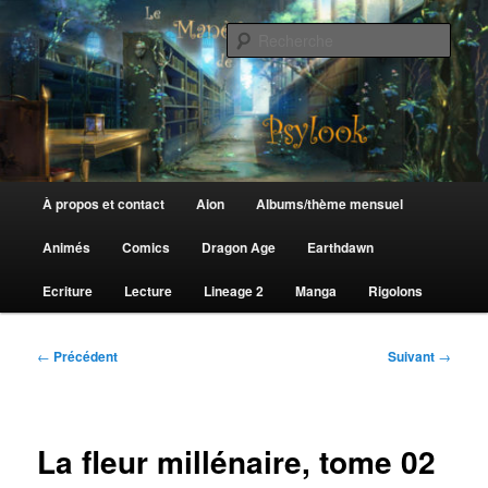
Aller
au
Rech
contenu
principal
Le Manège de Psylook
Menu
À propos et contact
Aion
Albums/thème mensuel
principal
Animés
Comics
Dragon Age
Earthdawn
Ecriture
Lecture
Lineage 2
Manga
Rigolons
Navigation
←
Précédent
Suivant
→
des
articles
La fleur millénaire, tome 02