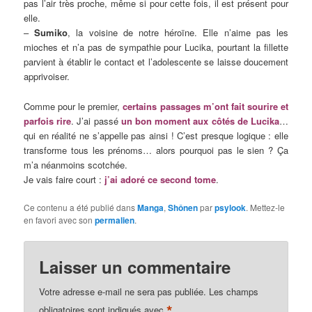
pas l’air très proche, même si pour cette fois, il est présent pour
elle.
–
Sumiko
, la voisine de notre héroïne. Elle n’aime pas les
mioches et n’a pas de sympathie pour Lucika, pourtant la fillette
parvient à établir le contact et l’adolescente se laisse doucement
apprivoiser.
Comme pour le premier,
certains passages m’ont fait sourire et
parfois rire
. J’ai passé
un bon moment aux côtés de Lucika
…
qui en réalité ne s’appelle pas ainsi ! C’est presque logique : elle
transforme tous les prénoms… alors pourquoi pas le sien ? Ça
m’a néanmoins scotchée.
Je vais faire court :
j’ai adoré ce second tome
.
Ce contenu a été publié dans
Manga
,
Shônen
par
psylook
. Mettez-le
en favori avec son
permalien
.
Laisser un commentaire
Votre adresse e-mail ne sera pas publiée.
Les champs
*
obligatoires sont indiqués avec