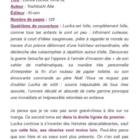
Auteur
:
Yoshitoshi Abe
Éditeur
:
Ki-oon
Nombre de pages
:
125
Quatrième de couverture
:
Lucika est folle, complètement folle,
comme tous les enfants le sont un peu : infiniment curieuse,
jamais à court d’idées saugrenues, prête à regarder le monde au
travers d’un prisme déformant d’une fraîcheur extraordinaire, elle
déclenche des catastrophes à répétition autour d’elle. Découvrez
la guerre farouche qui l’oppose à l’armée d’invasion des + de son
cahier de mathématiques, sa manière très personnelle
d’interpréter la fin d’un rouleau de papier toilette, ou son
émouvante commande au père Noël !Vous ne risquez pas
d’oublier Lucika de sitôt : source inépuisable de fous rires
assurés, l’univers décalé et absurde de cette gamine provoque
une immédiate et irrépressible retombée en enfance.
Je pense que je ne vais pas avoir grand-chose à dire sur ce
manga. Ce second tome est
dans la droite lignée du premier
.
Lucika continue à s’inventer des histoires abracadabrantes, sauf
que
cette fois, ses rêveries vont moins loin
. Peut-être parce
que son frère et sa sœur sont plus présents. On n’en sait pas