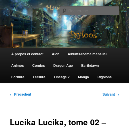
Aller
au
Rech
contenu
principal
Le Manège de Psylook
Menu
À propos et contact
Aion
Albums/thème mensuel
principal
Animés
Comics
Dragon Age
Earthdawn
Ecriture
Lecture
Lineage 2
Manga
Rigolons
Navigation
←
Précédent
Suivant
→
des
articles
Lucika Lucika, tome 02 –