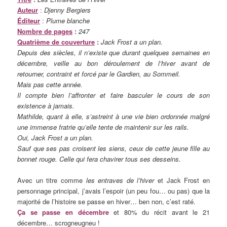
Auteur
:
Djenny Bergiers
Éditeur
:
Plume blanche
Nombre de pages
:
247
Quatrième de couverture
:
Jack Frost a un plan.
Depuis des siècles, il n’existe que durant quelques semaines en
décembre, veille au bon déroulement de l’hiver avant de
retourner, contraint et forcé par le Gardien, au Sommeil.
Mais pas cette année.
Il compte bien l’affronter et faire basculer le cours de son
existence à jamais.
Mathilde, quant à elle, s’astreint à une vie bien ordonnée malgré
une immense fratrie qu’elle tente de maintenir sur les rails.
Oui, Jack Frost a un plan.
Sauf que ses pas croisent les siens, ceux de cette jeune fille au
bonnet rouge. Celle qui fera chavirer tous ses desseins.
Avec un titre comme
les entraves de l’hiver
et Jack Frost en
personnage principal, j’avais l’espoir (un peu fou… ou pas) que la
majorité de l’histoire se passe en hiver… ben non, c’est raté.
Ça se passe en décembre
et 80% du récit avant le 21
décembre… scrogneugneu !