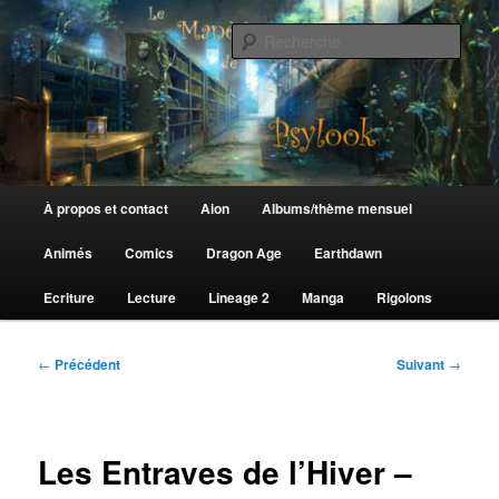
Aller
au
Rech
contenu
principal
Le Manège de Psylook
Menu
À propos et contact
Aion
Albums/thème mensuel
principal
Animés
Comics
Dragon Age
Earthdawn
Ecriture
Lecture
Lineage 2
Manga
Rigolons
Navigation
←
Précédent
Suivant
→
des
articles
Les Entraves de l’Hiver –