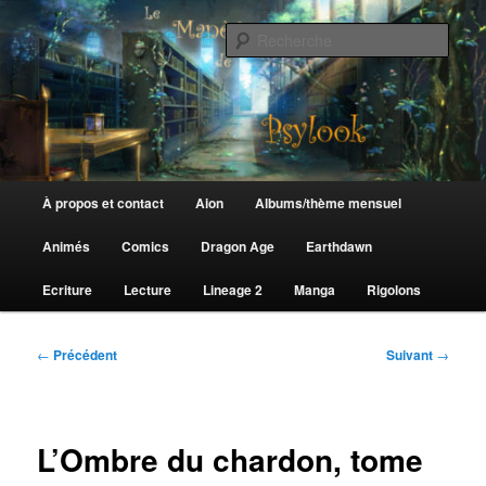
Aller
au
Rech
contenu
principal
Le Manège de Psylook
Menu
À propos et contact
Aion
Albums/thème mensuel
principal
Animés
Comics
Dragon Age
Earthdawn
Ecriture
Lecture
Lineage 2
Manga
Rigolons
Navigation
←
Précédent
Suivant
→
des
articles
L’Ombre du chardon, tome