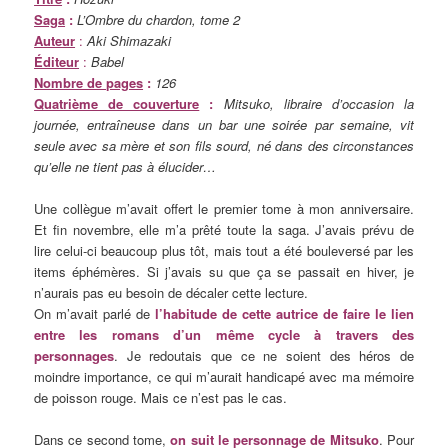
Saga
:
L’Ombre du chardon, tome 2
Auteur
:
Aki Shimazaki
Éditeur
:
Babel
Nombre de pages
:
126
Quatrième de couverture
:
Mitsuko, libraire d’occasion la
journée, entraîneuse dans un bar une soirée par semaine, vit
seule avec sa mère et son fils sourd, né dans des circonstances
qu’elle ne tient pas à élucider…
Une collègue m’avait offert le premier tome à mon anniversaire.
Et fin novembre, elle m’a prêté toute la saga. J’avais prévu de
lire celui-ci beaucoup plus tôt, mais tout a été bouleversé par les
items éphémères. Si j’avais su que ça se passait en hiver, je
n’aurais pas eu besoin de décaler cette lecture.
On m’avait parlé de
l’habitude de cette autrice de faire le lien
entre les romans d’un même cycle à travers des
personnages
. Je redoutais que ce ne soient des héros de
moindre importance, ce qui m’aurait handicapé avec ma mémoire
de poisson rouge. Mais ce n’est pas le cas.
Dans ce second tome,
on suit le personnage de Mitsuko
. Pour