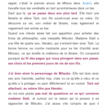
rappel, c’était le premier amour de Mitsuo dans
Azami
, elle
travaille tous les vendredis en tant qu’entraîneuse dans un bar.
Sauf que là,
ça se passe deux ans plus tard
. Elle tient une
librairie et élève Tarô, son fils sourd-muet avec sa mère. On
découvre sa vie, son métier de libraire, mais également et
vaguement ses extras au bar.
Quand une cliente aisée fait son apparition pour acheter des
livres de philosophie, cela interpelle Mitsuko. Madame Satô a
une fille de quatre ans, Hanako, qui s’entend bien avec Tarô. La
bonne femme se montre insistante pour se lier d’amitié avec
Mitsuko, ce qui éveille la méfiance de la libraire. On comprend
pourquoi
au fil des pages qui nous plongent dans son passé,
ses choix et les premiers jours de vie de son fils
.
J’ai bien aimé le personnage de Mitsuko
. Elle est dure avec
ses avis tranchés, parfois trop, mais vu ce qu’elle a vécu et ce
qu’elle a à protéger, on peut difficilement lui en vouloir.
Tarô est
attachant, au même titre que Hanako
.
Je me suis posée
pas mal de questions en ce qui concerne
madame Satô
, et surtout sur la raison qui la pousse à se
rapprocher de Mitsuko. J’ai assez vite compris de quoi il