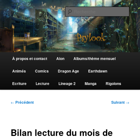
Aller
au
Rech
contenu
principal
Le Manège de Psylook
Menu
À propos et contact
Aion
Albums/thème mensuel
principal
Animés
Comics
Dragon Age
Earthdawn
Ecriture
Lecture
Lineage 2
Manga
Rigolons
Navigation
←
Précédent
Suivant
→
des
articles
Bilan lecture du mois de