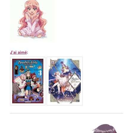
J’ai aimé
: