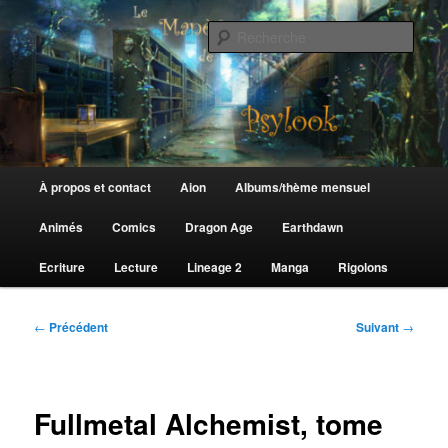
Aller
au
Rech
contenu
principal
Le Manège de Psylook
Menu
À propos et contact
Aion
Albums/thème mensuel
principal
Animés
Comics
Dragon Age
Earthdawn
Ecriture
Lecture
Lineage 2
Manga
Rigolons
Navigation
←
Précédent
Suivant
→
des
articles
Fullmetal Alchemist, tome