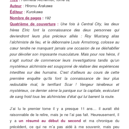
Auteur
:
Hiromu Arakawa
Éditeur
:
Kurokawa
Nombre de pages
:
192
Quatrième de couverture
:
Une fois à Central City, les deux
frères Elric font la connaissance des deux personnes qui
deviendront leurs plus précieux alliés : Roy Mustang alias
l’alchimiste de feu, et le débonnaire Louis Armstrong, colosse au
cœur tendre ne manquant jamais une occasion de se déshabiller
pour dévoiler son imposante musculature. Mais pour nos héros, il
s’agit surtout de commencer leurs investigations tandis qu’un
mystérieux alchimiste est soupçonné de réaliser des expériences
interdites sur des humains. C’est d’ailleurs au cours de cette
première enquête qu’ils font la connaissance de leur plus
redoutable rival, le terrifiant Scar ! Vengeur ténébreux et
mystérieux, ce dernier sème la panique sur la capitale, exécutant
de sang froid tous les alchimistes d’état qui lui barrent la route.
J’ai lu le premier tome il y a presque 11 ans… il aurait été
raisonnable de le relire, mais je ne l’ai pas fait. Heureusement, il
y a
un résumé au début du second
et ma chronique du
précédent, ce qui ne m’a pas aidé à me souvenir, mais peu