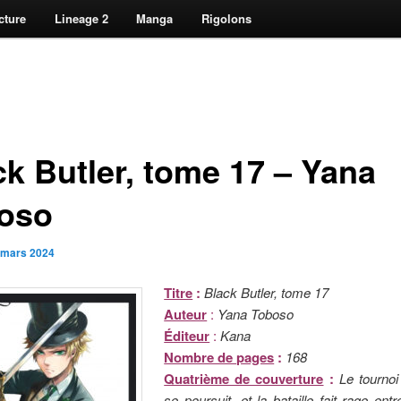
cture
Lineage 2
Manga
Rigolons
ck Butler, tome 17 – Yana
oso
 mars 2024
Titre
:
Black Butler, tome 17
Auteur
:
Yana Toboso
Éditeur
:
Kana
Nombre de pages
:
168
Quatrième de couverture
:
Le tournoi
se poursuit, et la bataille fait rage ent