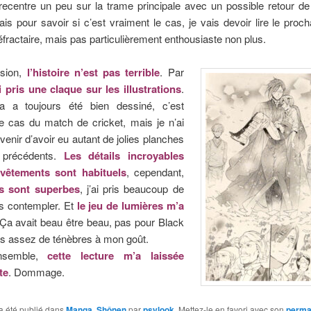
recentre un peu sur la trame principale avec un possible retour de
is pour savoir si c’est vraiment le cas, je vais devoir lire le proch
éfractaire, mais pas particulièrement enthousiaste non plus.
usion,
l’histoire n’est pas terrible
. Par
ai pris une claque sur les illustrations
.
a a toujours été bien dessiné, c’est
 le cas du match de cricket, mais je n’ai
venir d’avoir eu autant de jolies planches
 précédents.
Les détails incroyables
vêtements sont habituels
, cependant,
rs sont superbes
, j’ai pris beaucoup de
les contempler. Et
le jeu de lumières m’a
 Ça avait beau être beau, pas pour Black
as assez de ténèbres à mon goût.
ensemble,
cette lecture m’a laissée
te
. Dommage.
a été publié dans
Manga
,
Shônen
par
psylook
. Mettez-le en favori avec son
perma