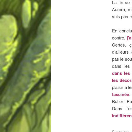
La fin se 
Aurora, ma
suis pas r
En concl
contre,
j’
Certes, ç
d’ailleurs
pas le sou
dans les
dans les 
les déco
plaisir à 
fascinée
.
Butler ! P
Dans l’
indifféren
Ce contenu 