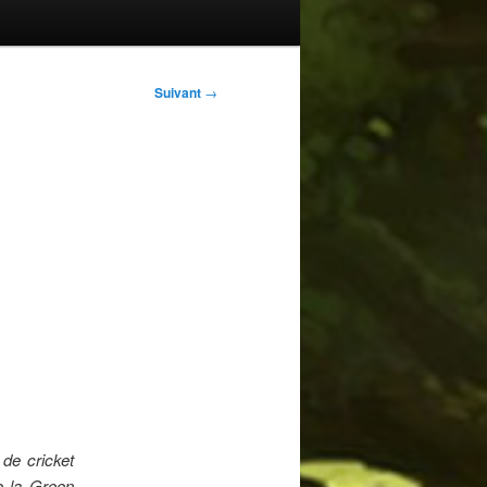
Suivant
→
 de cricket
re la Green