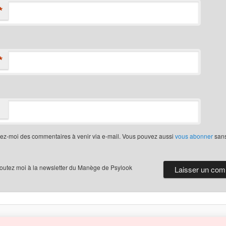
*
*
iez-moi des commentaires à venir via e-mail. Vous pouvez aussi
vous abonner
san
joutez moi à la newsletter du Manège de Psylook
Politique de confidentialité
Fièrement propulsé par WordPress