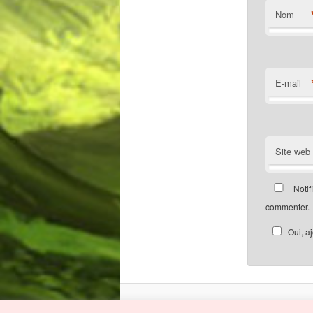
Nom
E-mail
Site web
Notif
commenter.
Oui, a