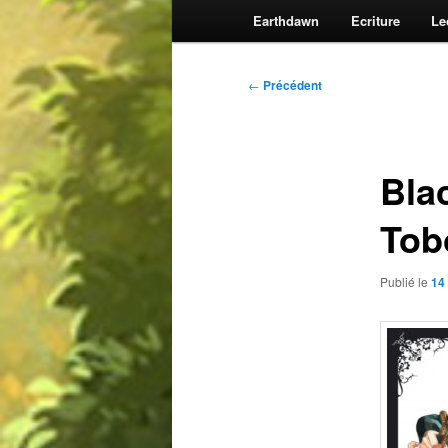
Earthdawn
Ecriture
Le
Navigation
←
Précédent
des
articles
Bla
Tob
Publié le
14