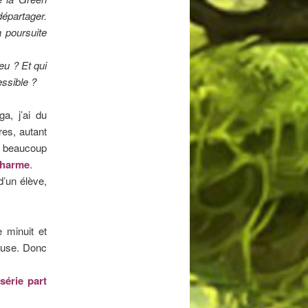
départager.
a poursuite
eu ? Et qui
essible ?
a, j’ai du
es, autant
 beaucoup
charme
.
d’un élève,
e minuit et
House. Donc
 série part