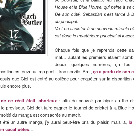
House et la Blue House, qui peine à se 
De son côté, Sebastian s’est lancé à l
du principal.
Va-t-on assister à un nouveau miracle bl
est donc le mystérieux principal si inacc
Chaque fois que je reprends cette sag
mal… autant les premiers étaient sombr
depuis quelques numéros, ça l’est
astian est devenu trop gentil, trop servile. Bref,
ça a perdu de son 
epuis que Ciel est entré au collège pour enquêter sur la disparition 
ule encore plus.
de ce récit était laborieux
: afin de pouvoir participer au thé d
 le proviseur, Ciel doit faire gagner le tournoi de cricket à la Blue 
 moitié du manga est consacrée au match.
t été un autre manga, j’y aurai peut-être pris du plaisir, mais là,
la
en cacahuètes
…