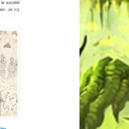
 la société
ain. Je n’y
lien
.