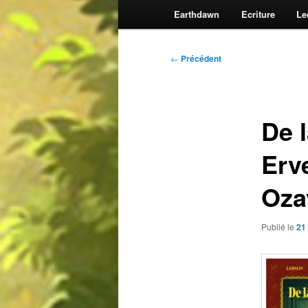
Earthdawn
Ecriture
Le
Navigation
←
Précédent
des
articles
De 
Erv
Oza
Publié le
21