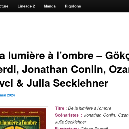
cture
Lineage 2
Manga
Rigolons
la lumière à l’ombre – Gök
erdi, Jonathan Conlin, Oz
vci & Julia Secklehner
 mai 2024
Titre
:
De la lumière à l’ombre
Scénaristes
:
Jonathan Conlin, Oza
Julia Secklehner
Illustrateur
:
Gökçe Erverdi