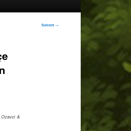
Suivant
→
çe
an
n Ozavci &