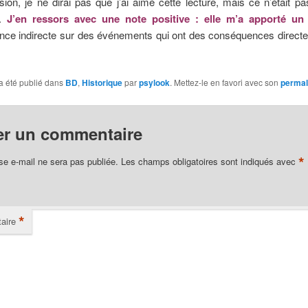
ion, je ne dirai pas que j’ai aimé cette lecture, mais ce n’était p
t.
J’en ressors avec une note positive : elle m’a apporté un
nce indirecte sur des événements qui ont des conséquences directe
a été publié dans
BD
,
Historique
par
psylook
. Mettez-le en favori avec son
permal
er un commentaire
*
se e-mail ne sera pas publiée.
Les champs obligatoires sont indiqués avec
*
aire