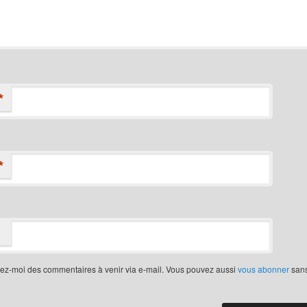
*
*
iez-moi des commentaires à venir via e-mail. Vous pouvez aussi
vous abonner
san