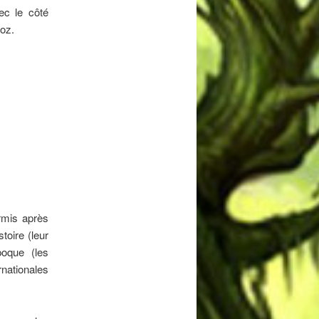
ec le côté
oz.
ermis après
toire (leur
poque (les
nationales