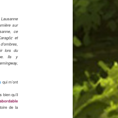
 Lausanne
lumière sur
sanne, ce
Karagöz et
 d’ombres,
ir lors du
e. Ils y
Hemingway,
s
qui m’ont
 bien qu’il
 abordable
oire de la