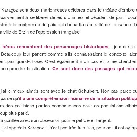
t Karagoz sont deux marionnettes célèbres dans le théâtre d’ombre
s parviennent à se libérer de leurs chaînes et décident de partir po
ister à la conférence de paix qui donna lieu au traité de Lausanne. L
la ville de Erzin de l’oppression française.
 héros rencontrent des personnages historiques
: journalist
. Beaucoup leur parlent comme s’ils connaissaient le contexte, alor
nt pas grand-chose. C’est également mon cas et ils ne cherchen
comprendre la situation.
Ce sont donc des passages qui m’on
j’ai le mieux aimés sont avec
le chat Schubert
. Non pas parce qu
s parce qu’
il a une compréhension humaine de la situation politiq
rs des politiciens par les conséquences pour les populations ethni
up plus parlé.
a gonflée avec son obsession pour le pétrole et l’argent.
 j’ai apprécié Karagoz, il n’est pas très fute-fute, pourtant, il est sym