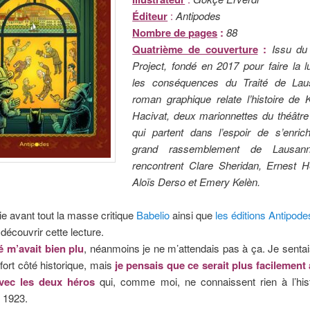
Éditeur
:
Antipodes
Nombre de pages
:
88
Quatrième de couverture
:
Issu du
Project, fondé en 2017 pour faire la 
les conséquences du Traité de Lau
roman graphique relate l’histoire de 
Hacivat, deux marionnettes du théâtre
qui partent dans l’espoir de s’enrich
grand rassemblement de Lausann
rencontrent Clare Sheridan, Ernest 
Aloïs Derso et Emery Kelèn.
e avant tout la masse critique
Babelio
ainsi que
les éditions Antipode
découvrir cette lecture.
 m’avait bien plu
, néanmoins je ne m’attendais pas à ça. Je sentais
 fort côté historique, mais
je pensais que ce serait plus facilement
avec les deux héros
qui, comme moi, ne connaissent rien à l’hist
 1923.