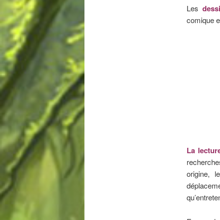
Les
dess
comique et
La lectu
recherches
origine, 
déplaceme
qu’entreten