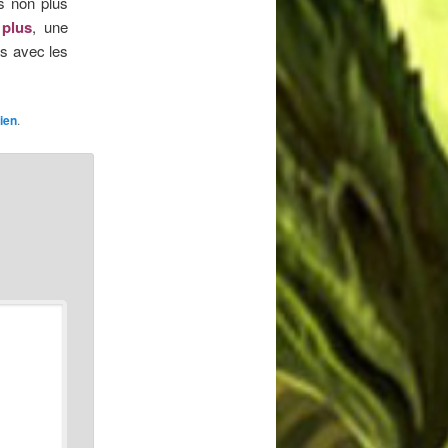
as non plus
 plus
, une
s avec les
ien
.