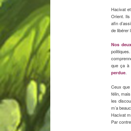
Hacivat e
Orient. Il
afin d’ass
de libérer 
Nos deux
politiques
comprenne
que ça à 
perdue
.
Ceux que 
félin, mai
les discou
m’a beauco
Hacivat m’
Par contre,