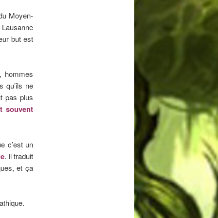
 du Moyen-
ur Lausanne
eur but est
es, hommes
s qu’ils ne
t pas plus
t souvent
e c’est un
ue
. Il traduit
ques, et ça
pathique.