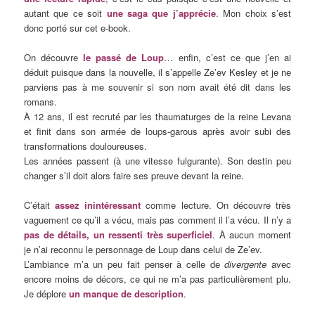
autant que ce soit
une saga que j’apprécie
. Mon choix s’est
donc porté sur cet e-book.
On découvre
le passé de Loup
… enfin, c’est ce que j’en ai
déduit puisque dans la nouvelle, il s’appelle Ze’ev Kesley et je ne
parviens pas à me souvenir si son nom avait été dit dans les
romans.
À 12 ans, il est recruté par les thaumaturges de la reine Levana
et finit dans son armée de loups-garous après avoir subi des
transformations douloureuses.
Les années passent (à une vitesse fulgurante). Son destin peu
changer s’il doit alors faire ses preuve devant la reine.
C’était
assez inintéressant
comme lecture. On découvre très
vaguement ce qu’il a vécu, mais pas comment il l’a vécu. Il n’y a
pas de détails, un ressenti très superficiel
. À aucun moment
je n’ai reconnu le personnage de Loup dans celui de Ze’ev.
L’ambiance m’a un peu fait penser à celle de
divergente
avec
encore moins de décors, ce qui ne m’a pas particulièrement plu.
Je déplore
un manque de description
.