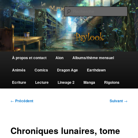
Aller
au
Rech
contenu
principal
Le Manège de Psylook
Menu
À propos et contact
Aion
Albums/thème mensuel
principal
Animés
Comics
Dragon Age
Earthdawn
Ecriture
Lecture
Lineage 2
Manga
Rigolons
Navigation
←
Précédent
Suivant
→
des
articles
Chroniques lunaires, tome