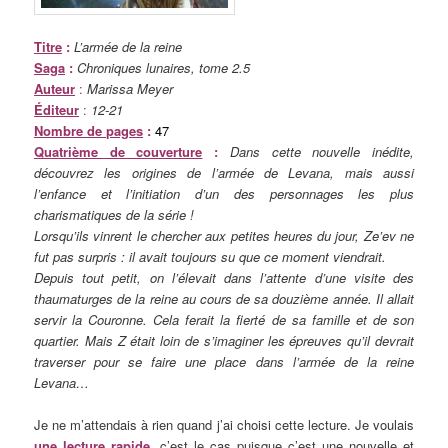
Titre
:
L’armée de la reine
Saga
:
Chroniques lunaires, tome 2.5
Auteur
:
Marissa Meyer
Éditeur
:
12-21
Nombre de pages
:
47
Quatrième de couverture
:
Dans cette nouvelle inédite,
découvrez les origines de l’armée de Levana, mais aussi
l’enfance et l’initiation d’un des personnages les plus
charismatiques de la série !
Lorsqu’ils vinrent le chercher aux petites heures du jour, Ze’ev ne
fut pas surpris : il avait toujours su que ce moment viendrait.
Depuis tout petit, on l’élevait dans l’attente d’une visite des
thaumaturges de la reine au cours de sa douzième année. Il allait
servir la Couronne. Cela ferait la fierté de sa famille et de son
quartier. Mais Z était loin de s’imaginer les épreuves qu’il devrait
traverser pour se faire une place dans l’armée de la reine
Levana…
Je ne m’attendais à rien quand j’ai choisi cette lecture. Je voulais
une lecture rapide
, c’est le cas puisque c’est une nouvelle et