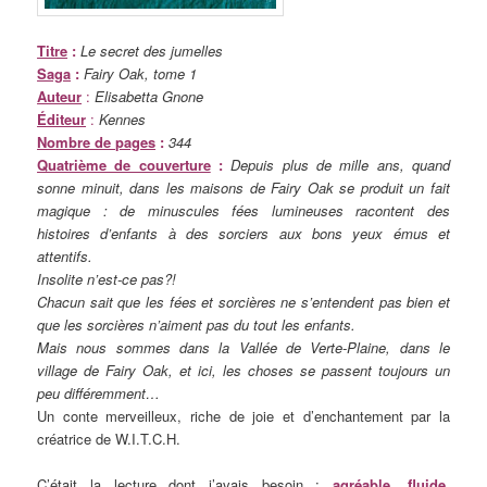
Titre
:
Le secret des jumelles
Saga
:
Fairy Oak, tome 1
Auteur
:
Elisabetta Gnone
Éditeur
:
Kennes
Nombre de pages
:
344
Quatrième de couverture
:
Depuis plus de mille ans, quand
sonne minuit, dans les maisons de Fairy Oak se produit un fait
magique : de minuscules fées lumineuses racontent des
histoires d’enfants à des sorciers aux bons yeux émus et
attentifs.
Insolite n’est-ce pas?!
Chacun sait que les fées et sorcières ne s’entendent pas bien et
que les sorcières n’aiment pas du tout les enfants.
Mais nous sommes dans la Vallée de Verte-Plaine, dans le
village de Fairy Oak, et ici, les choses se passent toujours un
peu différemment…
Un conte merveilleux, riche de joie et d’enchantement par la
créatrice de W.I.T.C.H.
C’était la lecture dont j’avais besoin :
agréable, fluide,