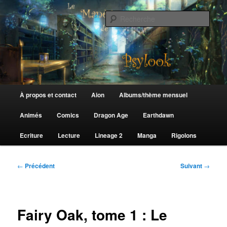
Aller
au
Rech
contenu
principal
Le Manège de Psylook
Menu
À propos et contact
Aion
Albums/thème mensuel
principal
Animés
Comics
Dragon Age
Earthdawn
Ecriture
Lecture
Lineage 2
Manga
Rigolons
Navigation
←
Précédent
Suivant
→
des
articles
Fairy Oak, tome 1 : Le