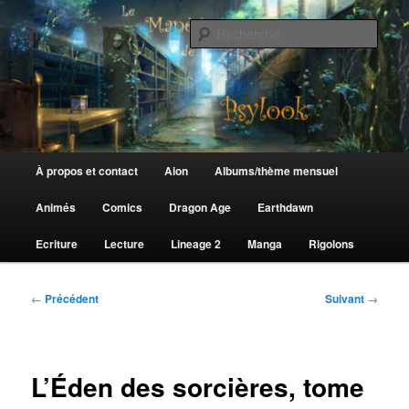
Aller
au
Rech
contenu
principal
Le Manège de Psylook
Menu
À propos et contact
Aion
Albums/thème mensuel
principal
Animés
Comics
Dragon Age
Earthdawn
Ecriture
Lecture
Lineage 2
Manga
Rigolons
Navigation
←
Précédent
Suivant
→
des
articles
L’Éden des sorcières, tome