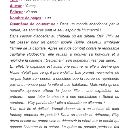
Auteur
:
Yumeji
Éditeur
:
Ki-oon
Nombre de pages
:
190
Quatrième de couverture
:
Dans un monde abandonné par la
nature, les sorcières sont le seul espoir de l’humanité !
Dans l’espoir d’accéder au château où est détenu Oak, Pilly se
fait passer pour un garçon appelé Roble, désireux d’intégrer
l’armée de la capitale. Après un rude combat contre le redoutable
capitaine Rudbeckia, elle réussit à prouver sa bravoure et à
rejoindre la caserne ! Seulement, son supérieur n’est pas dupe…
En effet, le capitaine est aussi une femme, et elle a deviné que
Roble n’était pas ce qu’il prétendait… Elle promet néanmoins de
ne pas trahir son secret, à condition que la recrue ne représente
pas une menace pour la ville et ses habitants. Mais voilà qu’une
nouvelle épreuve attend la jeune fille : une expédition se
prépare… pour faire la chasse à ses semblables ! Soldat ou
sorcière… Pilly parviendra-t-elle à résoudre ce dilemme ?
D’un trait fin et délicat, Yumeji donne vie à un univers de dark
fantasy empreint de poésie ! Dans un monde en détresse, Pilly
devra choisir sa propre voie et découvrir la vérité sur le conflit qui
oppose l’homme et la nature. La quête du paradis perdu ne fait