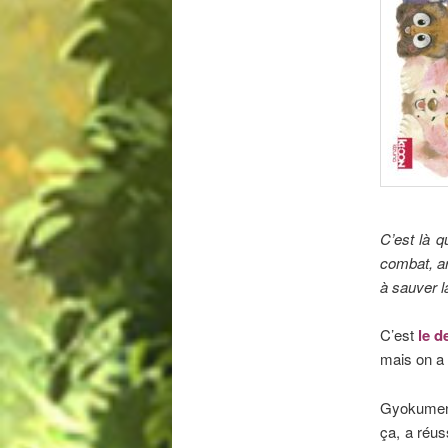
C’est là 
combat, ar
à sauver la
C’est
le d
mais on a u
Gyokumen, 
ça, a réu