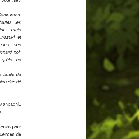
 Gyokumen,
outes les
 lui… mais
unazuki et
uence des
enard noir
qu’ils ne
 bruits du
bien décidé
 Manpachi,,
e.
 Senzo pour
quences de