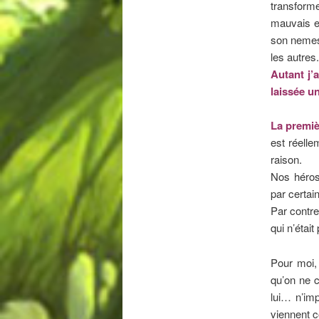
transforme
mauvais et
son nemesi
les autres.
Autant j’
laissée u
La premiè
est réelle
raison.
Nos héros
par certai
Par contre
qui n’étai
Pour moi
qu’on ne c
lui… n’imp
viennent c