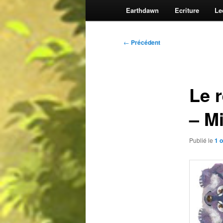
Earthdawn
Ecriture
Le
Navigation
←
Précédent
des
articles
Le r
– M
Publié le
1 