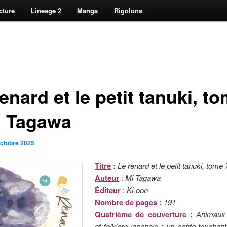
cture
Lineage 2
Manga
Rigolons
enard et le petit tanuki, t
i Tagawa
octobre 2025
Titre
:
Le renard et le petit tanuki, tome 
Auteur
:
Mi Tagawa
Éditeur
:
Ki-oon
Nombre de pages
:
191
Quatrième de couverture
:
Animaux
et folklore japonais : un conte touchant