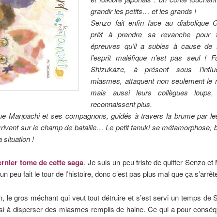
grandir les petits… et les grands !
Senzo fait enfin face au diabolique
prêt à prendre sa revanche pour t
épreuves qu’il a subies à cause de
l’esprit maléfique n’est pas seul ! F
Shizukaze, à présent sous l’infl
miasmes, attaquent non seulement le r
mais aussi leurs collègues loups, 
reconnaissent plus.
que Manpachi et ses compagnons, guidés à travers la brume par les
rivent sur le champ de bataille… Le petit tanuki se métamorphose, 
 situation !
ernier tome de cette saga
. Je suis un peu triste de quitter Senzo et
n peu fait le tour de l’histoire, donc c’est pas plus mal que ça s’arrêt
le gros méchant qui veut tout détruire et s’est servi un temps de
ssi à disperser des miasmes remplis de haine. Ce qui a pour consé