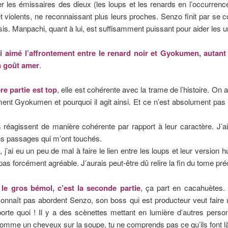
r les émissaires des dieux (les loups et les renards en l’occurrenc
 violents, ne reconnaissant plus leurs proches. Senzo finit par se c
s. Manpachi, quant à lui, est suffisamment puissant pour aider le
ai aimé l’affrontement entre le renard noir et Gyokumen, autant 
n goût amer
.
re partie est top
, elle est cohérente avec la trame de l’histoire. On 
ment Gyokumen et pourquoi il agit ainsi. Et ce n’est absolument pa
 réagissent de manière cohérente par rapport à leur caractère. J’a
ns passages qui m’ont touchés.
, j’ai eu un peu de mal à faire le lien entre les loups et leur version 
t pas forcément agréable. J’aurais peut-être dû relire la fin du tome pr
,
le gros bémol, c’est la seconde partie
, ça part en cacahuètes.
onnaît pas abordent Senzo, son boss qui est producteur veut faire 
orte quoi ! Il y a des scènettes mettant en lumière d’autres pers
omme un cheveux sur la soupe, tu ne comprends pas ce qu’ils font là