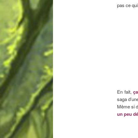
pas ce qui
En fait,
ça
saga d’une 
Même si d
un peu d