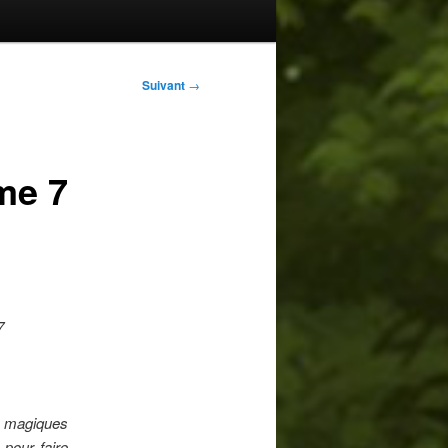
Suivant
→
ome 7
7
 magiques
 pour faire