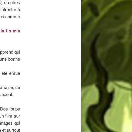
e) en êtres
onfronter à
s uns comme
la fin m’a
apprend qui
s une bonne
i été émue
humaine, ce
écédent.
 Des loups
un film sur
onnages qui
 et surtout