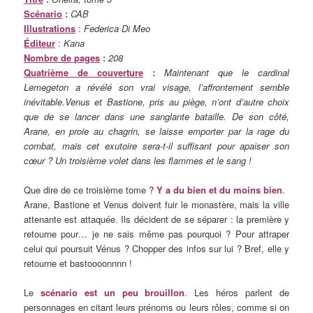
Scénario
:
CAB
Illustrations
:
Federica Di Meo
Éditeur
:
Kana
Nombre de pages
:
208
Quatrième de couverture
:
Maintenant que le cardinal
Lemegeton a révélé son vrai visage, l’affrontement semble
inévitable.Venus et Bastione, pris au piège, n’ont d’autre choix
que de se lancer dans une sanglante bataille. De son côté,
Arane, en proie au chagrin, se laisse emporter par la rage du
combat, mais cet exutoire sera-t-il suffisant pour apaiser son
cœur ? Un troisième volet dans les flammes et le sang !
Que dire de ce troisième tome ?
Y a du bien et du moins bien
.
Arane, Bastione et Venus doivent fuir le monastère, mais la ville
attenante est attaquée. Ils décident de se séparer : la première y
retourne pour… je ne sais même pas pourquoi ? Pour attraper
celui qui poursuit Vénus ? Chopper des infos sur lui ? Bref, elle y
retourne et bastoooonnnn !
Le
scénario est un peu brouillon
. Les héros parlent de
personnages en citant leurs prénoms ou leurs rôles, comme si on