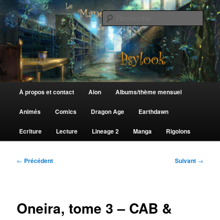
Aller
au
Rech
contenu
principal
Le Manège de Psylook
Menu
À propos et contact
Aion
Albums/thème mensuel
principal
Animés
Comics
Dragon Age
Earthdawn
Ecriture
Lecture
Lineage 2
Manga
Rigolons
Navigation
←
Précédent
Suivant
→
des
articles
Oneira, tome 3 – CAB &