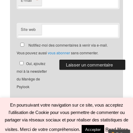
*
E-mail
Site web
Notifiez-moi des commentaires à venir via e-mail.
Vous pouvez aussi
vous abonner
sans commenter.
Oui, ajoutez
moi à la newsletter
du Manège de
Psylook
En poursuivant votre navigation sur ce site, vous acceptez
l’utilisation de Cookie pour vous permettre de commenter ou
Politique de confidentialité
Fièrement propulsé par WordPress
partager via réseaux sociaux et pour réaliser des statistiques de
visites. Merci de votre compréhension.
Read More
Accepter