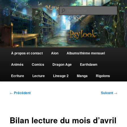
Aller
au
Rech
contenu
principal
Le Manège de Psylook
Menu
À propos et contact
Aion
Albums/thème mensuel
principal
Animés
Comics
Dragon Age
Earthdawn
Ecriture
Lecture
Lineage 2
Manga
Rigolons
Navigation
←
Précédent
Suivant
→
des
articles
Bilan lecture du mois d’avril