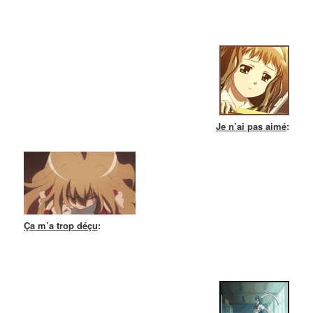
Je n’ai pas aimé
:
Ça m’a trop déçu
: