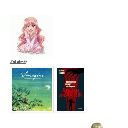
J’ai aimé
: