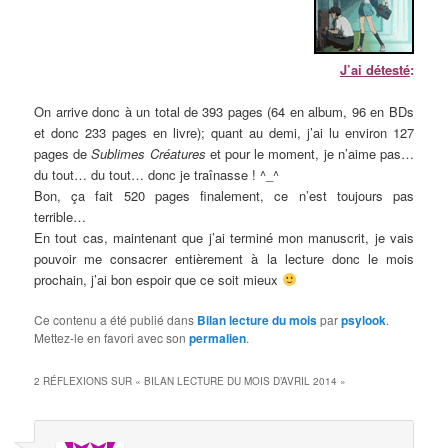
J’ai détesté
:
On arrive donc à un total de 393 pages (64 en album, 96 en BDs
et donc 233 pages en livre); quant au demi, j’ai lu environ 127
pages de
Sublimes Créatures
et pour le moment, je n’aime pas…
du tout… du tout… donc je traînasse ! ^_^
Bon, ça fait 520 pages finalement, ce n’est toujours pas
terrible…
En tout cas, maintenant que j’ai terminé mon manuscrit, je vais
pouvoir me consacrer entièrement à la lecture donc le mois
prochain, j’ai bon espoir que ce soit mieux
Ce contenu a été publié dans
Bilan lecture du mois
par
psylook
.
Mettez-le en favori avec son
permalien
.
2 RÉFLEXIONS SUR «
BILAN LECTURE DU MOIS D’AVRIL 2014
»