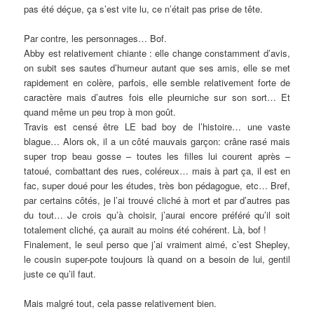
pas été déçue, ça s’est vite lu, ce n’était pas prise de tête.
Par contre, les personnages… Bof.
Abby est relativement chiante : elle change constamment d’avis,
on subit ses sautes d’humeur autant que ses amis, elle se met
rapidement en colère, parfois, elle semble relativement forte de
caractère mais d’autres fois elle pleurniche sur son sort… Et
quand même un peu trop à mon goût.
Travis est censé être LE bad boy de l’histoire… une vaste
blague… Alors ok, il a un côté mauvais garçon: crâne rasé mais
super trop beau gosse – toutes les filles lui courent après –
tatoué, combattant des rues, coléreux… mais à part ça, il est en
fac, super doué pour les études, très bon pédagogue, etc… Bref,
par certains côtés, je l’ai trouvé cliché à mort et par d’autres pas
du tout… Je crois qu’à choisir, j’aurai encore préféré qu’il soit
totalement cliché, ça aurait au moins été cohérent. Là, bof !
Finalement, le seul perso que j’ai vraiment aimé, c’est Shepley,
le cousin super-pote toujours là quand on a besoin de lui, gentil
juste ce qu’il faut.
Mais malgré tout, cela passe relativement bien.