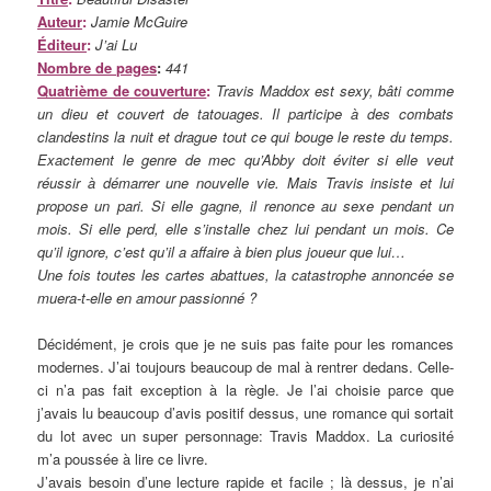
Auteur
:
Jamie McGuire
Éditeur
:
J’ai Lu
Nombre de pages
:
441
Quatrième de couverture
:
Travis Maddox est sexy, bâti comme
un dieu et couvert de tatouages. Il participe à des combats
clandestins la nuit et drague tout ce qui bouge le reste du temps.
Exactement le genre de mec qu’Abby doit éviter si elle veut
réussir à démarrer une nouvelle vie. Mais Travis insiste et lui
propose un pari. Si elle gagne, il renonce au sexe pendant un
mois. Si elle perd, elle s’installe chez lui pendant un mois. Ce
qu’il ignore, c’est qu’il a affaire à bien plus joueur que lui…
Une fois toutes les cartes abattues, la catastrophe annoncée se
muera-t-elle en amour passionné ?
Décidément, je crois que je ne suis pas faite pour les romances
modernes. J’ai toujours beaucoup de mal à rentrer dedans. Celle-
ci n’a pas fait exception à la règle. Je l’ai choisie parce que
j’avais lu beaucoup d’avis positif dessus, une romance qui sortait
du lot avec un super personnage: Travis Maddox. La curiosité
m’a poussée à lire ce livre.
J’avais besoin d’une lecture rapide et facile ; là dessus, je n’ai