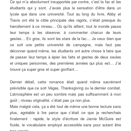
Ce qui m’a absolument insupportée par contre, c’est la fac et les
étudiants qui y sont. J’avais plus la sensation d’être dans un
lycée que dans une université. Tout au long du livre, Abby et
Travis ont été la cible principale des ragots, c’était presque du
harcèlement à ce niveau… Où qu’ils aillent, tout le monde passe
leur temps à les observer, à commenter chacun de leurs
gestes… En gros, ils sont les stars de la fac… Je veux bien que
ce soit une petite université de campagne, mais faut pas
déconner quand même, les étudiants ont autre chose à faire que
de passer leur temps à épier les faits et gestes de deux seules
et uniques personnes, des premières années qui plus est… J’ai
trouvé ça super gros et super gonflant…
Dernier détail, cette romance était quand même sacrément
prévisible que ce soit Végas, Thanksgiving ou le dernier combat.
L’atmosphère est un peu sombre mais pas suffisamment à mon
goût ; niveau originalité, c’était pas ça non plus.
Mais malgré cela, ça a été tout de même une bonne lecture sans
plus, agréable à lire parce que c’était ce que je recherchais
finalement : rapide, le style d’écriture de Jamie McGuire est
fluide, le vocabulaire employé accessible sans pour autant être
trop simple.