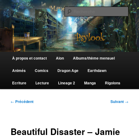
Aller
au
Rech
contenu
principal
Le Manège de Psylook
Menu
À propos et contact
Aion
Albums/thème mensuel
principal
Animés
Comics
Dragon Age
Earthdawn
Ecriture
Lecture
Lineage 2
Manga
Rigolons
Navigation
←
Précédent
Suivant
→
des
articles
Beautiful Disaster – Jamie