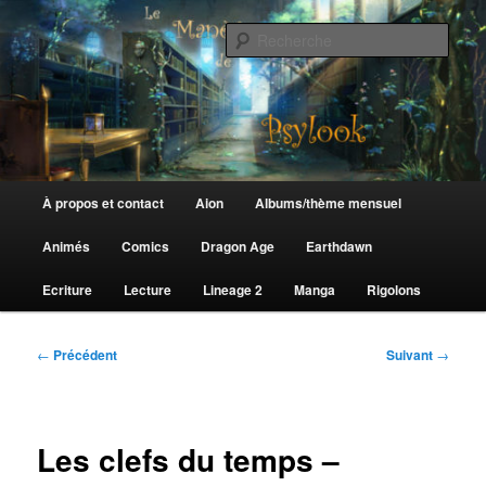
Aller
au
Rech
contenu
principal
Le Manège de Psylook
Menu
À propos et contact
Aion
Albums/thème mensuel
principal
Animés
Comics
Dragon Age
Earthdawn
Ecriture
Lecture
Lineage 2
Manga
Rigolons
Navigation
←
Précédent
Suivant
→
des
articles
Les clefs du temps –