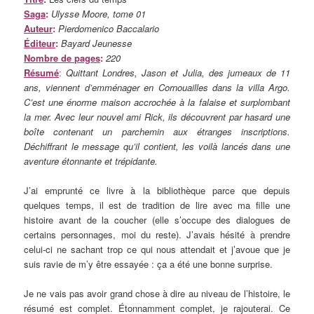
Saga
:
Ulysse Moore, tome 01
Auteur
:
Pierdomenico Baccalario
Éditeur
:
Bayard Jeunesse
Nombre de pages
:
220
Résumé
:
Quittant Londres, Jason et Julia, des jumeaux de 11
ans, viennent d’emménager en Cornouailles dans la villa Argo.
C’est une énorme maison accrochée à la falaise et surplombant
la mer. Avec leur nouvel ami Rick, ils découvrent par hasard une
boîte contenant un parchemin aux étranges inscriptions.
Déchiffrant le message qu’il contient, les voilà lancés dans une
aventure étonnante et trépidante.
J’ai emprunté ce livre à la bibliothèque parce que depuis
quelques temps, il est de tradition de lire avec ma fille une
histoire avant de la coucher (elle s’occupe des dialogues de
certains personnages, moi du reste). J’avais hésité à prendre
celui-ci ne sachant trop ce qui nous attendait et j’avoue que je
suis ravie de m’y être essayée : ça a été une bonne surprise.
Je ne vais pas avoir grand chose à dire au niveau de l’histoire, le
résumé est complet. Étonnamment complet, je rajouterai. Ce