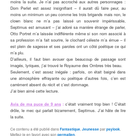
moins la suite. Je n’ai pas accroché aux autres personnages :
Dom Perlet est assez insignifiant – il aurait dû faire peur, au
moins un minimum un peu comme les trois brigands mais non, le
clown blanc ne m’a pas laissé un souvenir impérissable,
Septimus est amusant – j’ai adoré sa manière étrange de parler,
Otto Portret m’a laissée indifférente même si son nom associé à
sa profession m’a fait sourire, le clochard céleste m’a émue – il
est plein de sagesse et ses paroles ont un côté poétique ce qui
m’a plu.
D’ailleurs, il faut bien avouer que beaucoup de passage sont
imagés, lyriques, j’ai trouvé le Royaume des Ombres très beau.
Seulement, c’est assez inégale : parfois, on était baigné dans
une atmosphère effrayante ou poétique d’autres fois, c’en est
carrément absent du récit et c’est dommage.
J’ai bien aimé cette lecture.
Avis de ma puce de 9 ans
:
c’était vraiment trop bien ! C’était
drôle, le mec qui parlait bizarrement, Septimus. J’ai hâte de lire
la suite.
Ce contenu a été publié dans
Fantastique
,
Jeunesse
par
psylook
.
Mettez-le en favori avec son
permalien
.