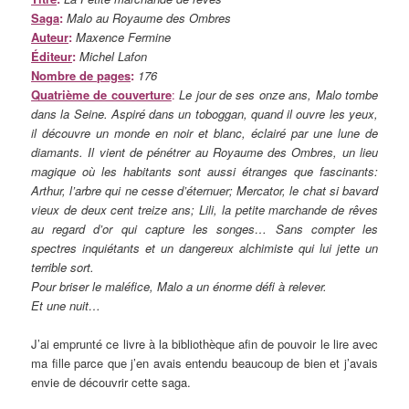
Saga
:
Malo au Royaume des Ombres
Auteur
:
Maxence Fermine
Éditeur
:
Michel Lafon
Nombre de pages
:
176
Quatrième de couverture
:
Le jour de ses onze ans, Malo tombe
dans la Seine. Aspiré dans un toboggan, quand il ouvre les yeux,
il découvre un monde en noir et blanc, éclairé par une lune de
diamants. Il vient de pénétrer au Royaume des Ombres, un lieu
magique où les habitants sont aussi étranges que fascinants:
Arthur, l’arbre qui ne cesse d’éternuer; Mercator, le chat si bavard
vieux de deux cent treize ans; Lili, la petite marchande de rêves
au regard d’or qui capture les songes… Sans compter les
spectres inquiétants et un dangereux alchimiste qui lui jette un
terrible sort.
Pour briser le maléfice, Malo a un énorme défi à relever.
Et une nuit…
J’ai emprunté ce livre à la bibliothèque afin de pouvoir le lire avec
ma fille parce que j’en avais entendu beaucoup de bien et j’avais
envie de découvrir cette saga.