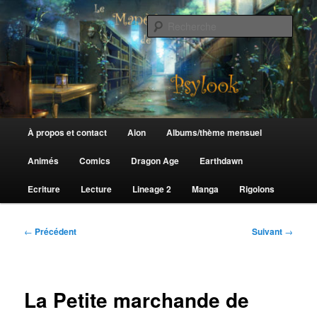
Aller
au
Rech
contenu
principal
Le Manège de Psylook
Menu
À propos et contact
Aion
Albums/thème mensuel
principal
Animés
Comics
Dragon Age
Earthdawn
Ecriture
Lecture
Lineage 2
Manga
Rigolons
Navigation
←
Précédent
Suivant
→
des
articles
La Petite marchande de