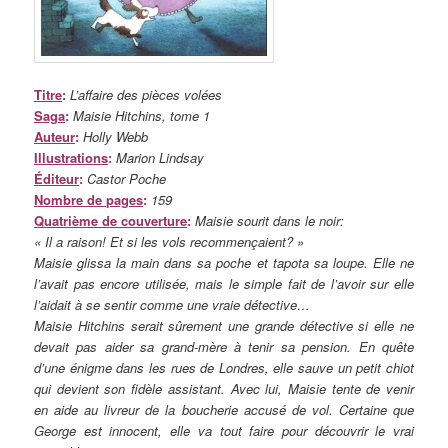
Titre
:
L’affaire des pièces volées
Saga
:
Maisie Hitchins, tome 1
Auteur
:
Holly Webb
Illustrations
:
Marion Lindsay
Éditeur
:
Castor Poche
Nombre de pages
:
159
Quatrième de couverture
:
Maisie sourit dans le noir:
« Il a raison! Et si les vols recommençaient? »
Maisie glissa la main dans sa poche et tapota sa loupe. Elle ne
l’avait pas encore utilisée, mais le simple fait de l’avoir sur elle
l’aidait à se sentir comme une vraie détective…
Maisie Hitchins serait sûrement une grande détective si elle ne
devait pas aider sa grand-mère à tenir sa pension. En quête
d’une énigme dans les rues de Londres, elle sauve un petit chiot
qui devient son fidèle assistant. Avec lui, Maisie tente de venir
en aide au livreur de la boucherie accusé de vol. Certaine que
George est innocent, elle va tout faire pour découvrir le vrai