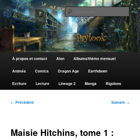
Aller
au
Rech
contenu
principal
Le Manège de Psylook
Menu
À propos et contact
Aion
Albums/thème mensuel
principal
Animés
Comics
Dragon Age
Earthdawn
Ecriture
Lecture
Lineage 2
Manga
Rigolons
Navigation
←
Précédent
Suivant
→
des
articles
Maisie Hitchins, tome 1 :