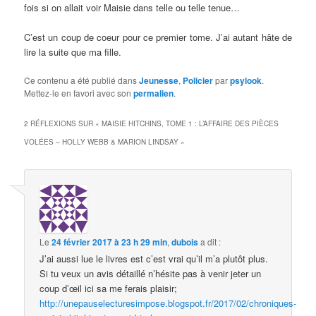
fois si on allait voir Maisie dans telle ou telle tenue…
C’est un coup de coeur pour ce premier tome. J’ai autant hâte de
lire la suite que ma fille.
Ce contenu a été publié dans
Jeunesse
,
Policier
par
psylook
.
Mettez-le en favori avec son
permalien
.
2 RÉFLEXIONS SUR «
MAISIE HITCHINS, TOME 1 : L’AFFAIRE DES PIÈCES
VOLÉES – HOLLY WEBB & MARION LINDSAY
»
Le
24 février 2017 à 23 h 29 min
,
dubois
a dit :
J’ai aussi lue le livres est c’est vrai qu’il m’a plutôt plus.
Si tu veux un avis détaillé n’hésite pas à venir jeter un
coup d’œil ici sa me ferais plaisir;
http://unepauselecturesimpose.blogspot.fr/2017/02/chroniques-