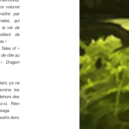
ce volume
aître par
nales, qui
 la vie de
ettent de
es !
Tales of »
x de rôle au
 « Dragon
tant, ça ne
 scène les
 dehors des
-ci. Rien
 saga.
faudra donc