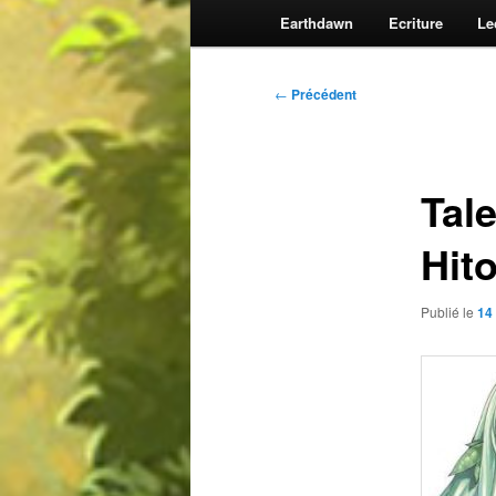
Earthdawn
Ecriture
Le
Navigation
←
Précédent
des
articles
Tal
Hit
Publié le
14