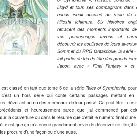
Lloyd et tous ses compagnons dans 
bonus inédit dessiné de main de m
Hitoshi Ichimura. Six histoires origi
retracent des moments importants de
vos personnages favoris et perm
découvrir les coulisses de leurs aventur
Sommet du RPG fantastique, la série « 
fait partie du trio de tête des grands jeu
Japon, avec « Final Fantasy » et
est classé en tant que tome 6 de la série
Tales of Symphonia
, pour
, c’est un hors série qui conte certains passages mettant en
s, dévoilant un ou des morceaux de leur passé. Ca peut être lu en
précédents et heureusement parce que j’ai commencé par celui
t sur la couverture ou dans le résumé que c’était le numéro final d’une
é, c’est que ça m’a donné grandement envie de découvrir ce titre, il 
les procure d’une façon ou d’une autre.