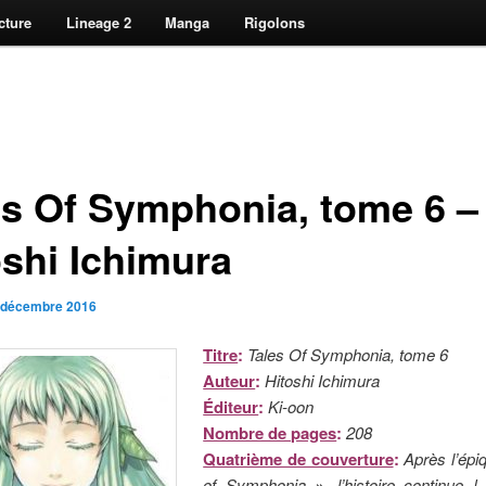
cture
Lineage 2
Manga
Rigolons
es Of Symphonia, tome 6 –
oshi Ichimura
 décembre 2016
Titre
:
Tales Of Symphonia, tome 6
Auteur
:
Hitoshi Ichimura
Éditeur
:
Ki-oon
Nombre de pages
:
208
Quatrième de couverture
:
Après l’épi
of Symphonia », l’histoire continue !