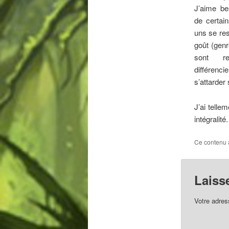
J’aime be
de certai
uns se re
goût (genr
sont rel
différenc
s’attarder 
J’ai telle
intégralité.
Ce contenu 
Laiss
Votre adres