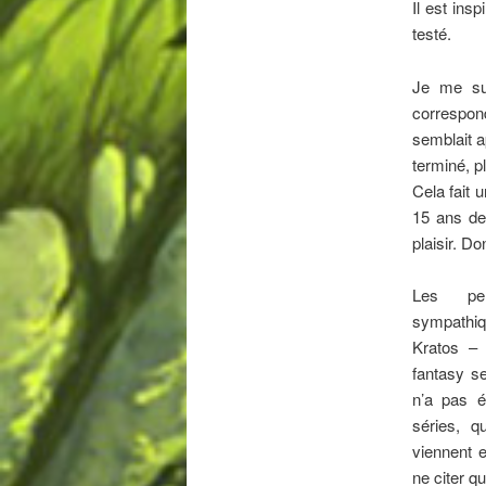
Il est ins
testé.
Je me su
correspon
semblait a
terminé, p
Cela fait 
15 ans de
plaisir. Do
Les per
sympathiq
Kratos – 
fantasy s
n’a pas 
séries, q
viennent 
ne citer qu