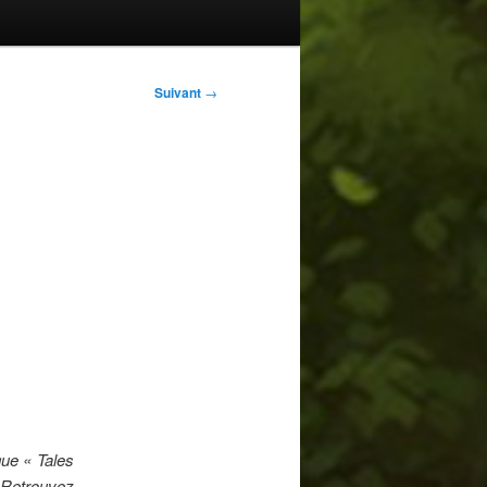
Suivant
→
que « Tales
 Retrouvez