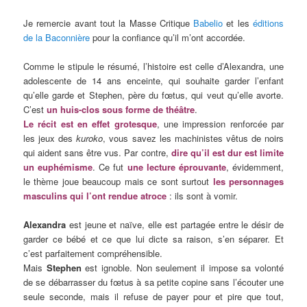
Je remercie avant tout la Masse Critique
Babelio
et les
éditions
de la Baconnière
pour la confiance qu’il m’ont accordée.
Comme le stipule le résumé, l’histoire est celle d’Alexandra, une
adolescente de 14 ans enceinte, qui souhaite garder l’enfant
qu’elle garde et Stephen, père du fœtus, qui veut qu’elle avorte.
C’est
un huis-clos sous forme de théâtre
.
Le récit est en effet grotesque
, une impression renforcée par
les jeux des
kuroko
, vous savez les machinistes vêtus de noirs
qui aident sans être vus. Par contre,
dire qu’il est dur est limite
un euphémisme
. Ce fut
une lecture éprouvante
, évidemment,
le thème joue beaucoup mais ce sont surtout
les personnages
masculins qui l’ont rendue atroce
: ils sont à vomir.
Alexandra
est jeune et naïve, elle est partagée entre le désir de
garder ce bébé et ce que lui dicte sa raison, s’en séparer. Et
c’est parfaitement compréhensible.
Mais
Stephen
est ignoble. Non seulement il impose sa volonté
de se débarrasser du fœtus à sa petite copine sans l’écouter une
seule seconde, mais il refuse de payer pour et pire que tout,