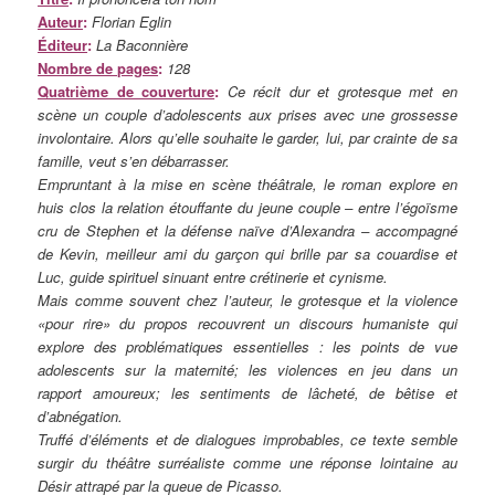
Auteur
:
Florian Eglin
Éditeur
:
La Baconnière
Nombre de pages
:
128
Quatrième de couverture
:
Ce récit dur et grotesque met en
scène un couple d’adolescents aux prises avec une grossesse
involontaire. Alors qu’elle souhaite le garder, lui, par crainte de sa
famille, veut s’en débarrasser.
Empruntant à la mise en scène théâtrale, le roman explore en
huis clos la relation étouffante du jeune couple – entre l’égoïsme
cru de Stephen et la défense naïve d’Alexandra – accompagné
de Kevin, meilleur ami du garçon qui brille par sa couardise et
Luc, guide spirituel sinuant entre crétinerie et cynisme.
Mais comme souvent chez l’auteur, le grotesque et la violence
«pour rire» du propos recouvrent un discours humaniste qui
explore des problématiques essentielles : les points de vue
adolescents sur la maternité; les violences en jeu dans un
rapport amoureux; les sentiments de lâcheté, de bêtise et
d’abnégation.
Truffé d’éléments et de dialogues improbables, ce texte semble
surgir du théâtre surréaliste comme une réponse lointaine au
Désir attrapé par la queue de Picasso.