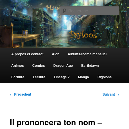
Aller
au
Rech
contenu
principal
Le Manège de Psylook
Menu
À propos et contact
Aion
Albums/thème mensuel
principal
Animés
Comics
Dragon Age
Earthdawn
Ecriture
Lecture
Lineage 2
Manga
Rigolons
Navigation
←
Précédent
Suivant
→
des
articles
Il prononcera ton nom –