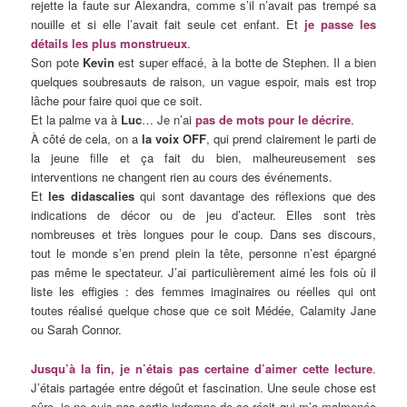
rejette la faute sur Alexandra, comme s’il n’avait pas trempé sa
nouille et si elle l’avait fait seule cet enfant. Et
je passe les
détails les plus monstrueux
.
Son pote
Kevin
est super effacé, à la botte de Stephen. Il a bien
quelques soubresauts de raison, un vague espoir, mais est trop
lâche pour faire quoi que ce soit.
Et la palme va à
Luc
… Je n’ai
pas de mots pour le décrire
.
À côté de cela, on a
la voix OFF
, qui prend clairement le parti de
la jeune fille et ça fait du bien, malheureusement ses
interventions ne changent rien au cours des événements.
Et
les didascalies
qui sont davantage des réflexions que des
indications de décor ou de jeu d’acteur. Elles sont très
nombreuses et très longues pour le coup. Dans ses discours,
tout le monde s’en prend plein la tête, personne n’est épargné
pas même le spectateur. J’ai particulièrement aimé les fois où il
liste les effigies : des femmes imaginaires ou réelles qui ont
toutes réalisé quelque chose que ce soit Médée, Calamity Jane
ou Sarah Connor.
Jusqu’à la fin, je n’étais pas certaine d’aimer cette lecture
.
J’étais partagée entre dégoût et fascination. Une seule chose est
sûre, je ne suis pas sortie indemne de ce récit qui m’a malmenée