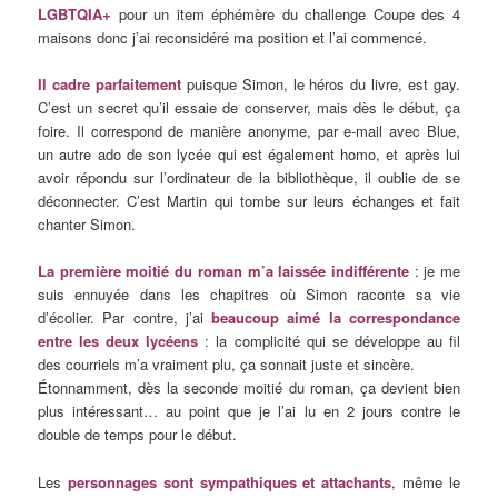
LGBTQIA+
pour un item éphémère du challenge Coupe des 4
maisons donc j’ai reconsidéré ma position et l’ai commencé.
Il cadre parfaitement
puisque Simon, le héros du livre, est gay.
C’est un secret qu’il essaie de conserver, mais dès le début, ça
foire. Il correspond de manière anonyme, par e-mail avec Blue,
un autre ado de son lycée qui est également homo, et après lui
avoir répondu sur l’ordinateur de la bibliothèque, il oublie de se
déconnecter. C’est Martin qui tombe sur leurs échanges et fait
chanter Simon.
La première moitié du roman m’a laissée indifférente
: je me
suis ennuyée dans les chapitres où Simon raconte sa vie
d’écolier. Par contre, j’ai
beaucoup aimé la correspondance
entre les deux lycéens
: la complicité qui se développe au fil
des courriels m’a vraiment plu, ça sonnait juste et sincère.
Étonnamment, dès la seconde moitié du roman, ça devient bien
plus intéressant… au point que je l’ai lu en 2 jours contre le
double de temps pour le début.
Les
personnages sont sympathiques et attachants
, même le