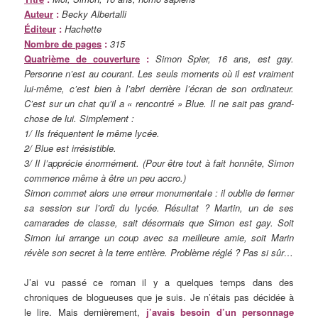
Auteur
:
Becky Albertalli
Éditeur
:
Hachette
Nombre de pages
:
315
Quatrième de couverture
:
Simon Spier, 16 ans, est gay.
Personne n’est au courant. Les seuls moments où il est vraiment
lui-même, c’est bien à l’abri derrière l’écran de son ordinateur.
C’est sur un chat qu’il a « rencontré » Blue. Il ne sait pas grand-
chose de lui. Simplement :
1/ Ils fréquentent le même lycée.
2/ Blue est irrésistible.
3/ Il l’apprécie énormément. (Pour être tout à fait honnête, Simon
commence même à être un peu accro.)
Simon commet alors une erreur monumentale : il oublie de fermer
sa session sur l’ordi du lycée. Résultat ? Martin, un de ses
camarades de classe, sait désormais que Simon est gay. Soit
Simon lui arrange un coup avec sa meilleure amie, soit Marin
révèle son secret à la terre entière. Problème réglé ? Pas si sûr…
J’ai vu passé ce roman il y a quelques temps dans des
chroniques de blogueuses que je suis. Je n’étais pas décidée à
le lire. Mais dernièrement,
j’avais besoin d’un personnage