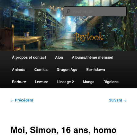
Aller
au
Rech
contenu
principal
Le Manège de Psylook
Menu
À propos et contact
Aion
Albums/thème mensuel
principal
Animés
Comics
Dragon Age
Earthdawn
Ecriture
Lecture
Lineage 2
Manga
Rigolons
Navigation
←
Précédent
Suivant
→
des
articles
Moi, Simon, 16 ans, homo