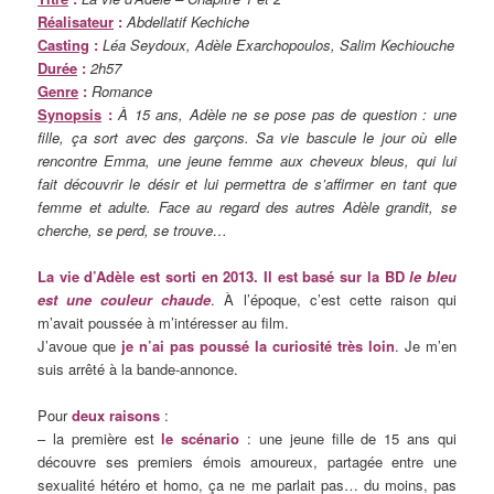
Réalisateur
:
Abdellatif Kechiche
Casting
:
Léa Seydoux, Adèle Exarchopoulos, Salim Kechiouche
Durée
:
2h57
Genre
:
Romance
Synopsis
:
À 15 ans, Adèle ne se pose pas de question : une
fille, ça sort avec des garçons. Sa vie bascule le jour où elle
rencontre Emma, une jeune femme aux cheveux bleus, qui lui
fait découvrir le désir et lui permettra de s’affirmer en tant que
femme et adulte. Face au regard des autres Adèle grandit, se
cherche, se perd, se trouve…
La vie d’Adèle est sorti en 2013. Il est basé sur la BD
le bleu
est une couleur chaude
. À l’époque, c’est cette raison qui
m’avait poussée à m’intéresser au film.
J’avoue que
je n’ai pas poussé la curiosité très loin
. Je m’en
suis arrêté à la bande-annonce.
Pour
deux raisons
:
– la première est
le scénario
: une jeune fille de 15 ans qui
découvre ses premiers émois amoureux, partagée entre une
sexualité hétéro et homo, ça ne me parlait pas… du moins, pas