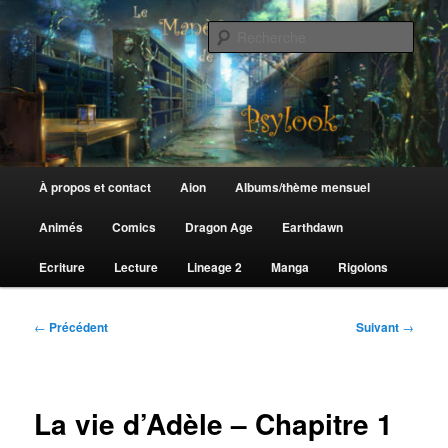
Aller
au
Rech
contenu
principal
Le Manège de Psylook
Menu
À propos et contact
Aion
Albums/thème mensuel
principal
Animés
Comics
Dragon Age
Earthdawn
Ecriture
Lecture
Lineage 2
Manga
Rigolons
Navigation
←
Précédent
Suivant
→
des
articles
La vie d’Adèle – Chapitre 1