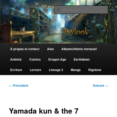
Aller
au
Rech
contenu
principal
Le Manège de Psylook
Menu
À propos et contact
Aion
Albums/thème mensuel
principal
Animés
Comics
Dragon Age
Earthdawn
Ecriture
Lecture
Lineage 2
Manga
Rigolons
Navigation
←
Précédent
Suivant
→
des
articles
Yamada kun & the 7