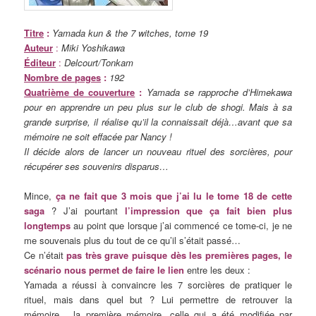
Titre
:
Yamada kun & the 7 witches, tome 19
Auteur
:
Miki Yoshikawa
Éditeur
:
Delcourt/Tonkam
Nombre de pages
:
192
Quatrième de couverture
:
Yamada se rapproche d’Himekawa
pour en apprendre un peu plus sur le club de shogi. Mais à sa
grande surprise, il réalise qu’il la connaissait déjà…avant que sa
mémoire ne soit effacée par Nancy !
Il décide alors de lancer un nouveau rituel des sorcières, pour
récupérer ses souvenirs disparus…
Mince,
ça ne fait que 3 mois que j’ai lu le tome 18 de cette
saga
? J’ai pourtant
l’impression que ça fait bien plus
longtemps
au point que lorsque j’ai commencé ce tome-ci, je ne
me souvenais plus du tout de ce qu’il s’était passé…
Ce n’était
pas très grave puisque dès les premières pages, le
scénario nous permet de faire le lien
entre les deux :
Yamada a réussi à convaincre les 7 sorcières de pratiquer le
rituel, mais dans quel but ? Lui permettre de retrouver la
mémoire… la première mémoire, celle qui a été modifiée par