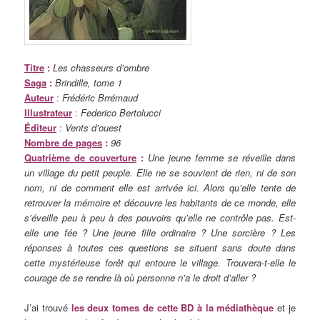
Titre
:
Les chasseurs d’ombre
Saga
:
Brindille, tome 1
Auteur
:
Frédéric Brrémaud
Illustrateur
:
Federico Bertolucci
Éditeur
:
Vents d’ouest
Nombre de pages
:
96
Quatrième de couverture
:
Une jeune femme se réveille dans
un village du petit peuple. Elle ne se souvient de rien, ni de son
nom, ni de comment elle est arrivée ici. Alors qu’elle tente de
retrouver la mémoire et découvre les habitants de ce monde, elle
s’éveille peu à peu à des pouvoirs qu’elle ne contrôle pas. Est-
elle une fée ? Une jeune fille ordinaire ? Une sorcière ? Les
réponses à toutes ces questions se situent sans doute dans
cette mystérieuse forêt qui entoure le village. Trouvera-t-elle le
courage de se rendre là où personne n’a le droit d’aller ?
J’ai trouvé
les deux tomes de cette BD à la médiathèque
et je