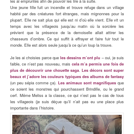
les ai empruntés afin de pouvoir les lire à la suite.
Une jeune fille fuit un incendie et trouve refuge dans un village
habité par des créatures fort étranges, mais mignonnes pour la
plupart. Elle ne sait plus qui elle est ni d’où elle vient. Elle vit un
temps avec les villageois jusqu’au matin où la sorcière les
prévient que la présence de la demoiselle allait attirer les
chasseurs d’ombre. Ce qui suffit à effrayer et faire fuir tout le
monde. Elle est alors seule jusqu’à ce qu’un loup la trouve.
Je les ai choisies parce que
les dessins m’ont plu
– oui, je suis
faible, ce n’est pas nouveau, mais
cela m’a permis une fois de
plus de découvrir une chouette saga
.
Les décors sont super
beaux et j’adore les couleurs typiques des albums de fantasy
(un peu sépia comme ça).
Les animaux sont magnifiques
que
ce soient les monstres qui pourchassent Brindille, ou le grand
cerf. Même Meliss a la classe, ce qui n’est pas le cas de tous
les villageois (je suis déçue qu’il n’ait pas eu une place plus
importante dans l’histoire.