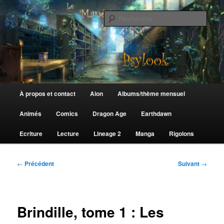
Aller
au
Rech
contenu
principal
Le Manège de Psylook
Menu
À propos et contact
Aion
Albums/thème mensuel
principal
Animés
Comics
Dragon Age
Earthdawn
Ecriture
Lecture
Lineage 2
Manga
Rigolons
Navigation
←
Précédent
Suivant
→
des
articles
Brindille, tome 1 : Les