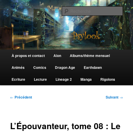
Aller
au
Rech
contenu
principal
Le Manège de Psylook
Menu
À propos et contact
Aion
Albums/thème mensuel
principal
Animés
Comics
Dragon Age
Earthdawn
Ecriture
Lecture
Lineage 2
Manga
Rigolons
Navigation
←
Précédent
Suivant
→
des
articles
L’Épouvanteur, tome 08 : Le