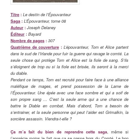
Titre
:
Le destin de l’Épouvanteur
Saga
:
L’Épouvanteur, tome 08
Auteur
:
Joseph Delaney
Éditeur
:
Bayard
Nombre de pages
:
307
Quatrième de couverture
:
L’épouvanteur, Tom et Alice partent
dans le sud de l’Irlande pour fuir la guerre qui ravage le comté. La
seule chose qui protège Tom et Alice est la fiole de sang. S’ils
s’éloignent de trop ou si la fiole est brisée, ils seront à la merci
du diable.
Pendant ce temps, Tom est recruté pour faire face à une alliance
maléfique de mages, et prend possession de la Lame de
l’Épouvanteur. Une épée avec une face sombre et qui a soif de
son propre sang … C’est la seule arme qui a une chance de
battre le Diable en combat. Mais d’abord, Tom a besoin de
s’entrainer, et la seule personne qui peut l’aider est Grimalkin, la
sorcière assassin. Viendra-t-elle ?
Ça m’a fait du bien de reprendre cette saga
, même si
j’apprécie moins le fait que ça se passe hors du Comté. Le bon