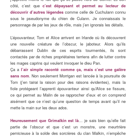
côté, c’est que
c’est dépaysant et permet au lecteur de
découvrir d’autres légendes
comme celle de Cuchulann connu
sous le pseudonyme du chien de Culann. Je connaissais le
personnage de par les jeux de rôle, mais j’en ignorais les détails.
L’épouvanteur, Tom et Alice arrivent en Irlande où ils découvrent
une nouvelle créature de l’obscur, le jaboteur. Alors qu’ils
débarrassent Dublin de ces esprits tourmentés, ils sont
contactés par de riches propriétaires terriens afin de lutter contre
les mages caprins qui veulent invoquer le dieu Pan.
Ça a
l’air simple raconté comme ça, mais c’est une galère
sans nom
. Non seulement Morrigan est lancée à la poursuite de
Tom (j’en tairai la raison pour des raisons évidentes), mais la
fiole protégeant l’apprenti épouvanteur ainsi qu’Alice se fissure,
ce qui permet au Malin de se rapprocher d’eux et on comprend
aisément que ce n’est qu’une question de temps avant qu’il ne
mette la main sur les deux ados.
Heureusement que Grimalkin est là
… je sais bien qu’elle fait
partie de l’obscur et que c’est un monstre, une meurtrière
pernicieuse à la solde des sorcières du clan Malkin, n’empêche