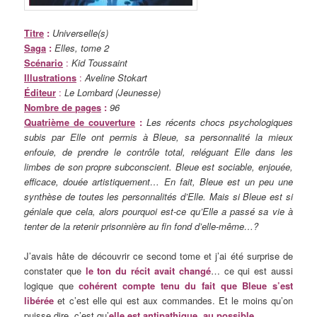
Titre
:
Universelle(s)
Saga
:
Elles, tome 2
Scénario
:
Kid Toussaint
Illustrations
:
Aveline Stokart
Éditeur
:
Le Lombard (Jeunesse)
Nombre de pages
:
96
Quatrième de couverture
:
Les récents chocs psychologiques
subis par Elle ont permis à Bleue, sa personnalité la mieux
enfouie, de prendre le contrôle total, reléguant Elle dans les
limbes de son propre subconscient. Bleue est sociable, enjouée,
efficace, douée artistiquement… En fait, Bleue est un peu une
synthèse de toutes les personnalités d’Elle. Mais si Bleue est si
géniale que cela, alors pourquoi est-ce qu’Elle a passé sa vie à
tenter de la retenir prisonnière au fin fond d’elle-même…?
J’avais hâte de découvrir ce second tome et j’ai été surprise de
constater que
le ton du récit avait changé
… ce qui est aussi
logique que
cohérent compte tenu du fait que Bleue s’est
libérée
et c’est elle qui est aux commandes. Et le moins qu’on
puisse dire, c’est qu’
elle est antipathique au possible
.