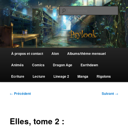
Aller
au
Rech
contenu
principal
Le Manège de Psylook
Menu
À propos et contact
Aion
Albums/thème mensuel
principal
Animés
Comics
Dragon Age
Earthdawn
Ecriture
Lecture
Lineage 2
Manga
Rigolons
Navigation
←
Précédent
Suivant
→
des
articles
Elles, tome 2 :