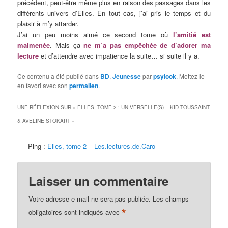
précédent, peut-être même plus en raison des passages dans les
différents univers d’Elles. En tout cas, j’ai pris le temps et du
plaisir à m’y attarder.
J’ai un peu moins aimé ce second tome où
l’amitié est
malmenée
. Mais ça
ne m’a pas empêchée de d’adorer ma
lecture
et d’attendre avec impatience la suite… si suite il y a.
Ce contenu a été publié dans
BD
,
Jeunesse
par
psylook
. Mettez-le
en favori avec son
permalien
.
UNE RÉFLEXION SUR «
ELLES, TOME 2 : UNIVERSELLE(S) – KID TOUSSAINT
& AVELINE STOKART
»
Ping :
Elles, tome 2 – Les.lectures.de.Caro
Laisser un commentaire
Votre adresse e-mail ne sera pas publiée.
Les champs
*
obligatoires sont indiqués avec