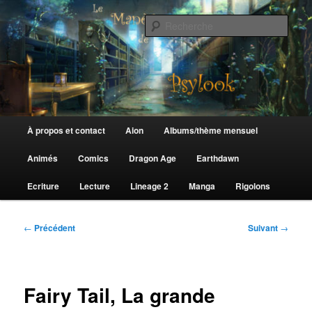
Aller
au
Rech
contenu
principal
Le Manège de Psylook
Menu
À propos et contact
Aion
Albums/thème mensuel
principal
Animés
Comics
Dragon Age
Earthdawn
Ecriture
Lecture
Lineage 2
Manga
Rigolons
Navigation
←
Précédent
Suivant
→
des
articles
Fairy Tail, La grande