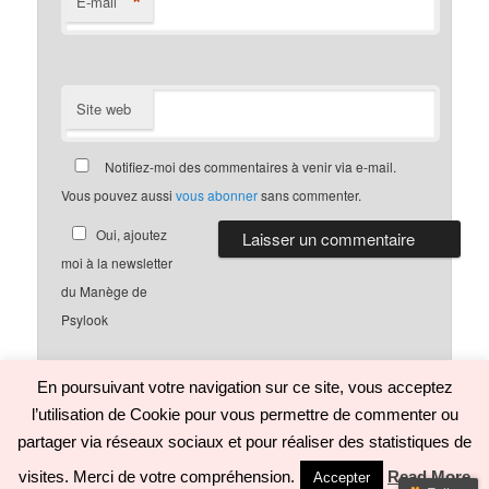
*
E-mail
Site web
Notifiez-moi des commentaires à venir via e-mail.
Vous pouvez aussi
vous abonner
sans commenter.
Oui, ajoutez
moi à la newsletter
du Manège de
Psylook
En poursuivant votre navigation sur ce site, vous acceptez
l’utilisation de Cookie pour vous permettre de commenter ou
Politique de confidentialité
Fièrement propulsé par WordPress
partager via réseaux sociaux et pour réaliser des statistiques de
visites. Merci de votre compréhension.
Read More
Accepter