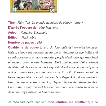
Titre
:
Fairy Tail, La grande aventure de Happy, tome 1
D’après l’oeuvre de
:
Hiro Mashima
Auteur
:
Kenshiro Sakamoto
Éditeur
:
Nobi nobi !
Nombre de pages
:
160
Quatrième de couverture
:
Un jour qu’il est en mission avec
Natsu, Happy est soudain avalé par un énorme visage flottant et
se retrouve dans un autre monde, peuplé d’animaux qui marchent
et parlent comme des humains. Déjà malheureux d’être séparé
de Natsu et de ses amis de Fairy Tail, il est aussi poursuivi par la
police… mais pas pour les raisons qu’il croit : il serait en fait le
héros légendaire qui doit sauver le village Animal du malheur.
Bien décidé à rentrer chez lui, Happy décide de relever le défi.
Pour cela, il doit d’abord trouver comment accumuler le pouvoir
d’un item mystérieux, le Cœur souriant.
Je redoutais cette lecture :
mon intuition me soufflait que ce