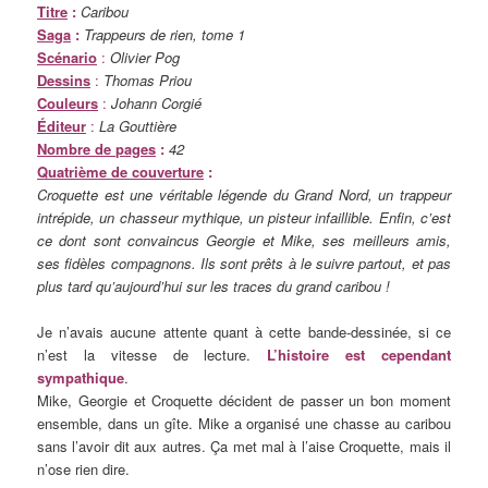
Titre
:
Caribou
Saga
:
Trappeurs de rien, tome 1
Scénario
:
Olivier Pog
Dessins
:
Thomas Priou
Couleurs
:
Johann Corgié
Éditeur
:
La Gouttière
Nombre de pages
:
42
Quatrième de couverture
:
Croquette est une véritable légende du Grand Nord, un trappeur
intrépide, un chasseur mythique, un pisteur infaillible. Enfin, c’est
ce dont sont convaincus Georgie et Mike, ses meilleurs amis,
ses fidèles compagnons. Ils sont prêts à le suivre partout, et pas
plus tard qu’aujourd’hui sur les traces du grand caribou !
Je n’avais aucune attente quant à cette bande-dessinée, si ce
n’est la vitesse de lecture.
L’histoire est cependant
sympathique
.
Mike, Georgie et Croquette décident de passer un bon moment
ensemble, dans un gîte. Mike a organisé une chasse au caribou
sans l’avoir dit aux autres. Ça met mal à l’aise Croquette, mais il
n’ose rien dire.