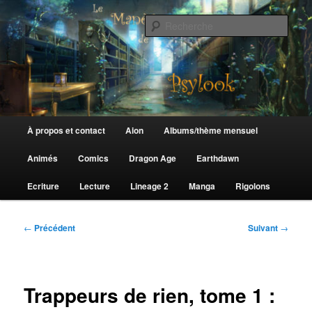
Aller
au
Rech
contenu
principal
Le Manège de Psylook
Menu
À propos et contact
Aion
Albums/thème mensuel
principal
Animés
Comics
Dragon Age
Earthdawn
Ecriture
Lecture
Lineage 2
Manga
Rigolons
Navigation
←
Précédent
Suivant
→
des
articles
Trappeurs de rien, tome 1 :